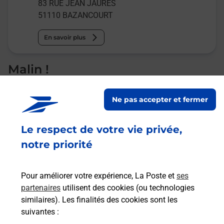
83 RUE JEAN JAURES
51110
BAZANCOURT
En savoir plus
Malin !
La Poste
Ne pas accepter et fermer
en ligne
Le respect de votre vie privée,
Ouvert 24h/24
notre priorité
En savoir plus
Pour améliorer votre expérience, La Poste et
ses
partenaires
utilisent des cookies (ou technologies
Recherchez un autre point de contact
similaires). Les finalités des cookies sont les
suivantes :