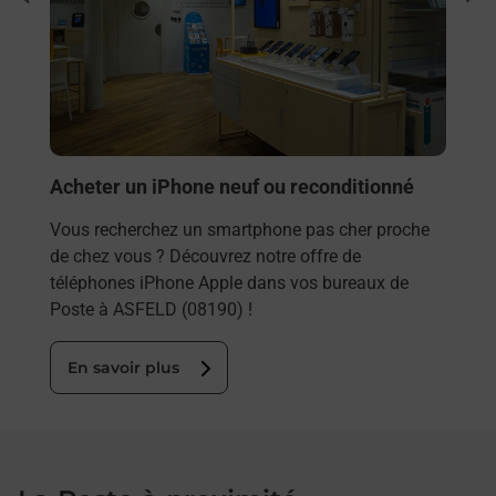
FELD
Besoi
et/ou
les 
ASFE
En
Acheter un iPhone neuf ou reconditionné
Vous recherchez un smartphone pas cher proche
de chez vous ? Découvrez notre offre de
téléphones iPhone Apple dans vos bureaux de
Poste à ASFELD (08190) !
En savoir plus