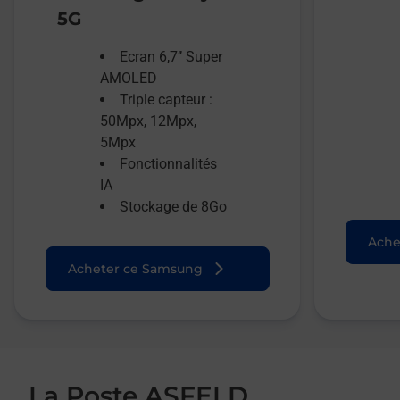
5G
Ecran 6,7’’ Super
AMOLED
Triple capteur :
50Mpx, 12Mpx,
5Mpx
Fonctionnalités
IA
Stockage de 8Go
Ache
Acheter ce Samsung
La Poste ASFELD