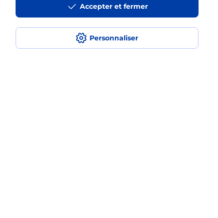
Accepter et fermer
fois avec La Poste Mobile ?
Est-ce que je peux assurer mon
Personnaliser
smartphone Samsung ?
Localiser
Liste
Ardennes
ASFELD
ASFELD
Acheter un smartphone Samsung
Plan du site
Accessibilité : partiellement conforme
Conditions contractuelles