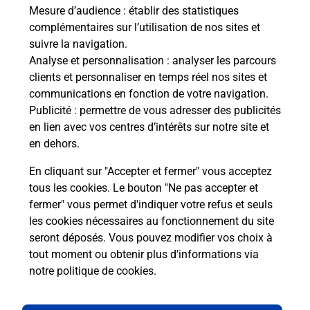
Mesure d’audience
: établir des statistiques
complémentaires sur l’utilisation de nos sites et
Questions fréquemment posées
suivre la navigation.
Analyse et personnalisation
: analyser les parcours
clients et personnaliser en temps réel nos sites et
Quel réseau utilise La Poste Mobile ?
communications en fonction de votre navigation.
Publicité
: permettre de vous adresser des publicités
en lien avec vos centres d’intérêts sur notre site et
Est-ce que je peux garder mon
en dehors.
numéro de mobile gratuitement ?
En cliquant sur "Accepter et fermer" vous acceptez
Est-ce que je peux bénéficier de la 5G
tous les cookies. Le bouton "Ne pas accepter et
avec La Poste Mobile ?
fermer" vous permet d'indiquer votre refus et seuls
les cookies nécessaires au fonctionnement du site
seront déposés. Vous pouvez modifier vos choix à
Est-ce que je peux utiliser mon forfait
à l’étranger avec La Poste Mobile ?
tout moment ou obtenir plus d'informations via
notre politique de cookies
.
Est-ce que je peux payer mon
smartphone Samsung en plusieurs