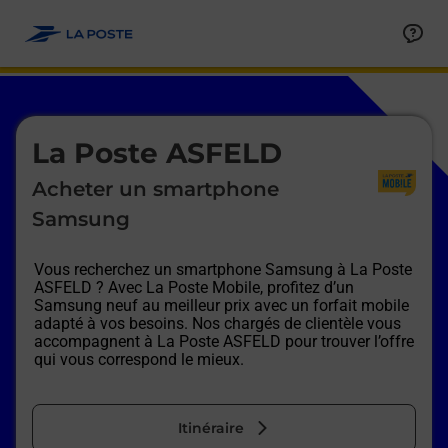
Le lien s'ouvre dans un nouvel onglet
Allez au contenu
Afficher ou masquer la réponse
Afficher ou masquer la réponse
Afficher ou masquer la réponse
Afficher ou masquer la réponse
Afficher ou masquer la réponse
Afficher ou masquer la réponse
Le lien s'ouvre dans un nouvel onglet
La Poste ASFELD
Acheter un smartphone
Samsung
Vous recherchez un smartphone Samsung à
La Poste
ASFELD
? Avec La Poste Mobile, profitez d’un
Samsung neuf au meilleur prix avec un forfait mobile
adapté à vos besoins. Nos chargés de clientèle vous
accompagnent à
La Poste ASFELD
pour trouver l’offre
qui vous correspond le mieux.
Itinéraire