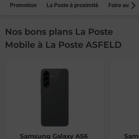
Promotion
La Poste à proximité
Foire aux q
Next
Nos bons plans La Poste
Mobile à La Poste ASFELD
Samsung Galaxy A56
Sams