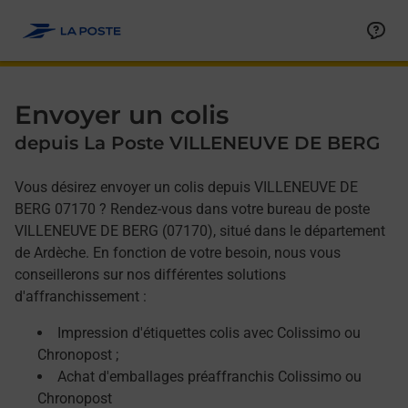
Allez au contenu
Afficher ou masquer la réponse
Afficher ou masquer la réponse
Afficher ou masquer la réponse
Envoyer un colis
depuis La Poste VILLENEUVE DE BERG
Vous désirez envoyer un colis depuis VILLENEUVE DE
BERG 07170 ? Rendez-vous dans votre bureau de poste
VILLENEUVE DE BERG (07170), situé dans le département
de Ardèche. En fonction de votre besoin, nous vous
conseillerons sur nos différentes solutions
d'affranchissement :
Impression d'étiquettes colis avec Colissimo ou
Chronopost ;
Achat d'emballages préaffranchis Colissimo ou
Chronopost