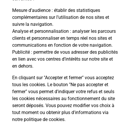
Mesure d’audience
: établir des statistiques
complémentaires sur l’utilisation de nos sites et
Questions fréquemment posées
suivre la navigation.
Analyse et personnalisation
: analyser les parcours
clients et personnaliser en temps réel nos sites et
communications en fonction de votre navigation.
Comment retourner un colis acheté
Publicité
: permettre de vous adresser des publicités
en ligne depuis votre boîte aux lettres
en lien avec vos centres d’intérêts sur notre site et
?
en dehors.
Comment envoyer un colis ou faire un
En cliquant sur "Accepter et fermer" vous acceptez
retour chez un e-commerçant sans se
tous les cookies. Le bouton "Ne pas accepter et
déplacer ?
fermer" vous permet d'indiquer votre refus et seuls
les cookies nécessaires au fonctionnement du site
seront déposés. Vous pouvez modifier vos choix à
Envoyer un petit colis au meilleur
tout moment ou obtenir plus d'informations via
prix ?
notre politique de cookies
.