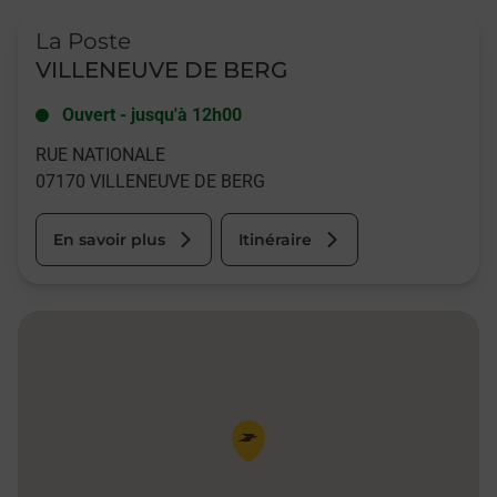
Le lien s'ouvre dans un nouvel onglet
La Poste
VILLENEUVE DE BERG
Ouvert
-
jusqu'à
12h00
RUE NATIONALE
07170
VILLENEUVE DE BERG
En savoir plus
Itinéraire
Pin de la carte