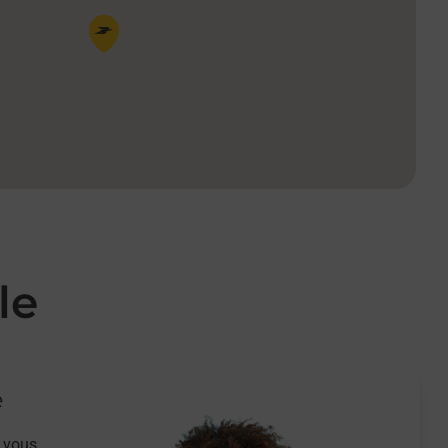
Pin de la carte
le
e
 vous