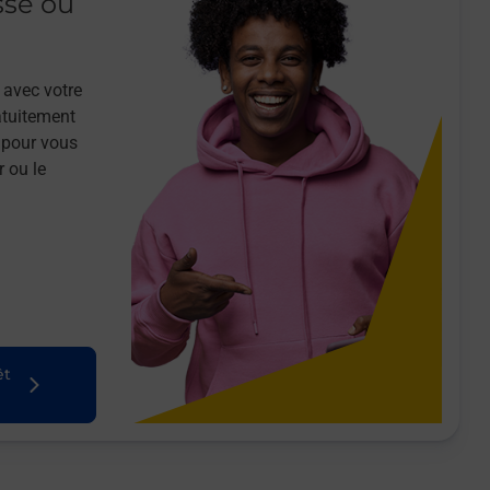
sse ou
 avec votre
atuitement
 pour vous
r ou le
êt