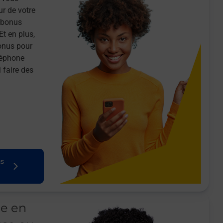
ur de votre
n bonus
Et en plus,
onus pour
léphone
 faire des
us
le en