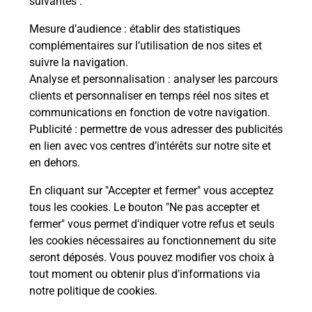
suivantes :
Vous
de c
Mesure d’audience
: établir des statistiques
télé
complémentaires sur l’utilisation de nos sites et
de P
suivre la navigation.
Analyse et personnalisation
: analyser les parcours
En
clients et personnaliser en temps réel nos sites et
Acheter un iPhone neuf ou reconditionné
communications en fonction de votre navigation.
Publicité
: permettre de vous adresser des publicités
Vous recherchez un smartphone pas cher proche
en lien avec vos centres d’intérêts sur notre site et
de chez vous ? Découvrez notre offre de
en dehors.
téléphones iPhone Apple dans vos bureaux de
Poste à VALGORGE (07110) !
En cliquant sur "Accepter et fermer" vous acceptez
tous les cookies. Le bouton "Ne pas accepter et
En savoir plus
fermer" vous permet d'indiquer votre refus et seuls
les cookies nécessaires au fonctionnement du site
seront déposés. Vous pouvez modifier vos choix à
tout moment ou obtenir plus d'informations via
Questions fréquemment posées
notre politique de cookies
.