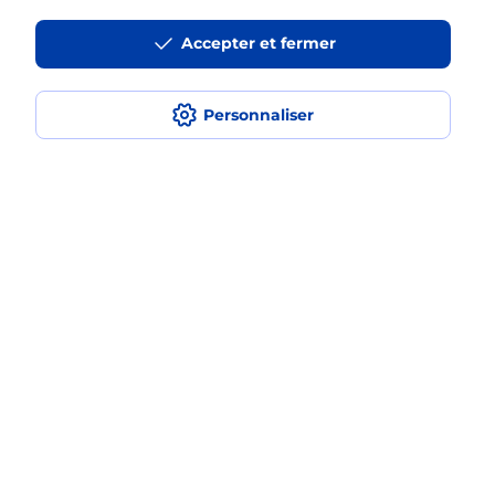
Accepter et fermer
La téléassistance classique avec
médaillon d’alarme qu’est ce que
c’est ?
Personnaliser
Comment fonctionne la
téléassistance classique ?
Comment est installée la
téléassistance classique ?
Localiser
Liste
Ardèche
VALGORGE
VALGORGE
Teleassistance