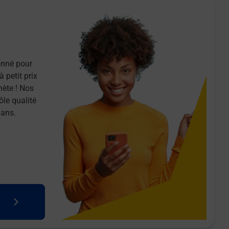
onné pour
 petit prix
nète ! Nos
ôle qualité
 ans.