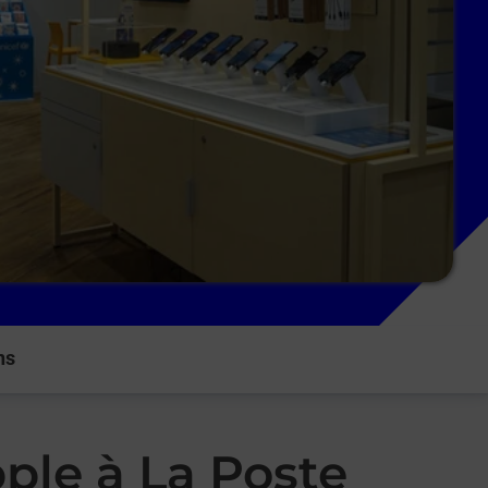
ns
ple à La Poste