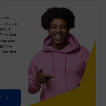
e
 vous
ur de votre
n bonus
Et en plus,
onus pour
léphone
 faire des
e