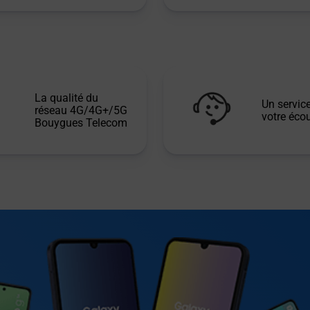
La qualité du
Un service
réseau 4G/4G+/5G
votre écou
Bouygues Telecom