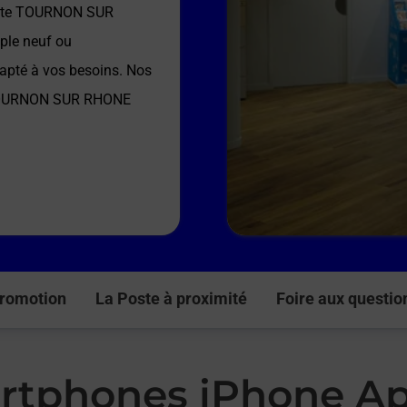
ste TOURNON SUR
ple neuf ou
dapté à vos besoins. Nos
TOURNON SUR RHONE
romotion
La Poste à proximité
Foire aux questio
rtphones iPhone Ap