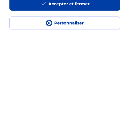
Accepter et fermer
La téléassistance classique avec
médaillon d’alarme qu’est ce que
c’est ?
Personnaliser
Comment fonctionne la
téléassistance classique ?
Comment est installée la
téléassistance classique ?
Localiser
Liste
Ardèche
THUEYTS
THUEYTS
Teleassistance
Plan du site