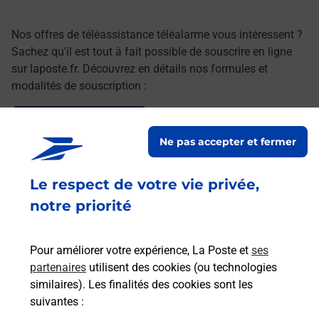
Nos offres de téléassistance téléalarme vous intéressent ?
Sachez qu'il est tout à fait possible de souscrire en ligne
sur laposte.fr. Découvrez en détails nos formules et
modalités de souscription :
Le lien s'ouvre dans un nouvel onglet
Souscrire en ligne
Ne pas accepter et fermer
Le respect de votre vie privée,
Services
notre priorité
En savoir plus
En sa
Pour améliorer votre expérience, La Poste et
ses
Ach
partenaires
utilisent des cookies (ou technologies
dent
sui
similaires). Les finalités des cookies sont les
che
Vous
suivantes :
de c