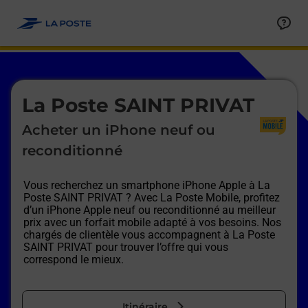
Le lien s'ouvre dans un nouvel onglet
Allez au contenu
Afficher ou masquer la réponse
Afficher ou masquer la réponse
Afficher ou masquer la réponse
Afficher ou masquer la réponse
Afficher ou masquer la réponse
Afficher ou masquer la réponse
Le lien s'ouvre dans un nouvel onglet
La Poste SAINT PRIVAT
Acheter un iPhone neuf ou
reconditionné
Vous recherchez un smartphone iPhone Apple à
La
Poste SAINT PRIVAT
? Avec La Poste Mobile, profitez
d’un iPhone Apple neuf ou reconditionné au meilleur
prix avec un forfait mobile adapté à vos besoins. Nos
chargés de clientèle vous accompagnent à
La Poste
SAINT PRIVAT
pour trouver l’offre qui vous
correspond le mieux.
Itinéraire