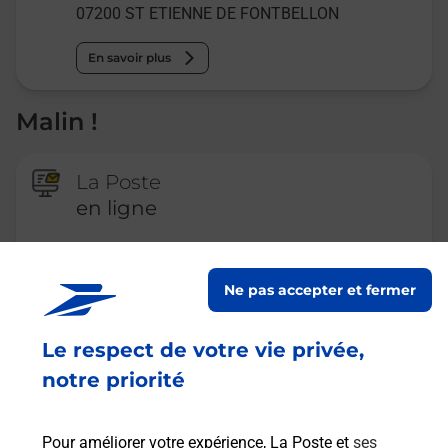
07200
ST ETIENNE DE FONTBELLON
En savoir plus
Malin !
La Poste
en ligne
Ouvert 24h/24
Ne pas accepter et fermer
En savoir plus
Le respect de votre vie privée,
Recherchez un autre point de contact
notre priorité
Pour améliorer votre expérience, La Poste et
ses