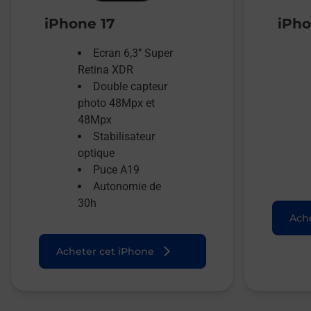
iPhone 17
iPho
Ecran 6,3’’ Super
Retina XDR
Double capteur
photo 48Mpx et
48Mpx
Stabilisateur
optique
Puce A19
Autonomie de
30h
Ache
Acheter cet iPhone