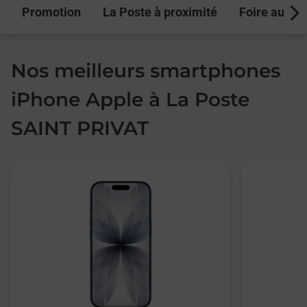
Promotion
La Poste à proximité
Foire aux q
Next
Nos meilleurs smartphones
iPhone Apple à La Poste
SAINT PRIVAT