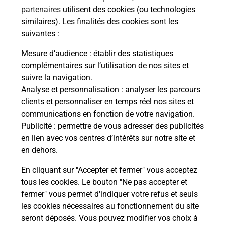
partenaires
utilisent des cookies (ou technologies
Questions fréquemment posées
similaires). Les finalités des cookies sont les
suivantes :
Mesure d’audience
: établir des statistiques
Quel réseau utilise La Poste Mobile ?
complémentaires sur l’utilisation de nos sites et
suivre la navigation.
Est-ce que je peux garder mon
Analyse et personnalisation
: analyser les parcours
numéro de mobile gratuitement ?
clients et personnaliser en temps réel nos sites et
communications en fonction de votre navigation.
Est-ce que je peux bénéficier de la 5G
Publicité
: permettre de vous adresser des publicités
avec La Poste Mobile ?
en lien avec vos centres d’intérêts sur notre site et
en dehors.
Est-ce que je peux utiliser mon forfait
En cliquant sur "Accepter et fermer" vous acceptez
à l’étranger avec La Poste Mobile ?
tous les cookies. Le bouton "Ne pas accepter et
fermer" vous permet d'indiquer votre refus et seuls
Est-ce que je peux payer mon iPhone
les cookies nécessaires au fonctionnement du site
en plusieurs fois avec La Poste Mobile
seront déposés. Vous pouvez modifier vos choix à