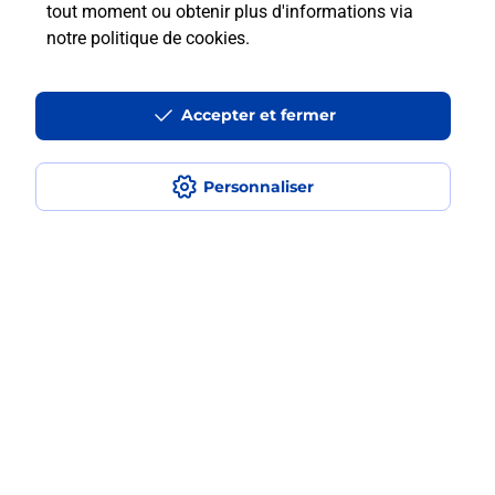
?
tout moment ou obtenir plus d'informations via
notre politique de cookies
.
Est-ce que je peux assurer mon
iPhone ?
Accepter et fermer
Personnaliser
Localiser
Liste
Ardèche
ST PRIVAT
SAINT PRIVAT
Acheter un iPhone neuf ou reconditionné
Plan du site
Accessibilité : partiellement conforme
Conditions contractuelles
Mentions légales