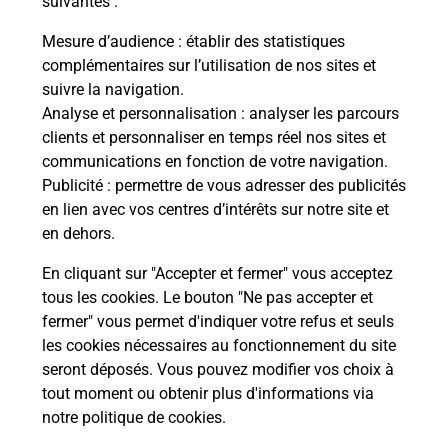
suivantes :
ons
Vous
de c
Mesure d’audience
: établir des statistiques
télé
complémentaires sur l’utilisation de nos sites et
de P
suivre la navigation.
Analyse et personnalisation
: analyser les parcours
En
clients et personnaliser en temps réel nos sites et
Acheter un iPhone neuf ou reconditionné
communications en fonction de votre navigation.
Publicité
: permettre de vous adresser des publicités
Vous recherchez un smartphone pas cher proche
en lien avec vos centres d’intérêts sur notre site et
de chez vous ? Découvrez notre offre de
en dehors.
téléphones iPhone Apple dans vos bureaux de
Poste à SAINT PERAY (07130) !
En cliquant sur "Accepter et fermer" vous acceptez
tous les cookies. Le bouton "Ne pas accepter et
En savoir plus
fermer" vous permet d'indiquer votre refus et seuls
les cookies nécessaires au fonctionnement du site
seront déposés. Vous pouvez modifier vos choix à
tout moment ou obtenir plus d'informations via
Questions fréquemment posées
notre politique de cookies
.