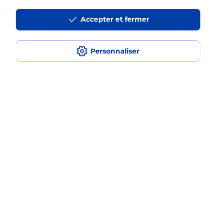
Accepter et fermer
La téléassistance classique avec
médaillon d’alarme qu’est ce que
c’est ?
Personnaliser
Comment fonctionne la
téléassistance classique ?
Comment est installée la
téléassistance classique ?
Localiser
Liste
Ardèche
ST PERAY
SAINT PERAY
Teleassistance