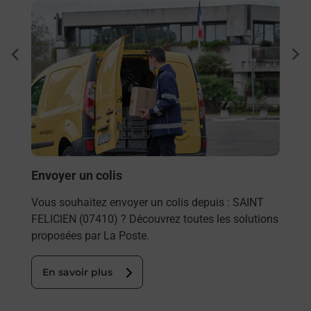
En savoir plus
En sa
Ache
dent
sui
rieur
Vous
ez
de c
ste à
télé
Post
En
Envoyer un colis
Vous souhaitez envoyer un colis depuis : SAINT
FELICIEN (07410) ? Découvrez toutes les solutions
proposées par La Poste.
En savoir plus