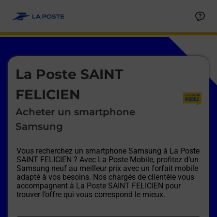
Le lien s'ouvre dans un nouvel onglet
Allez au contenu
Afficher ou masquer la réponse
Afficher ou masquer la réponse
Afficher ou masquer la réponse
Afficher ou masquer la réponse
Afficher ou masquer la réponse
Afficher ou masquer la réponse
Le lien s'ouvre dans un nouvel onglet
La Poste SAINT
FELICIEN
Acheter un smartphone
Samsung
Vous recherchez un smartphone Samsung à
La Poste
SAINT FELICIEN
? Avec La Poste Mobile, profitez d’un
Samsung neuf au meilleur prix avec un forfait mobile
adapté à vos besoins. Nos chargés de clientèle vous
accompagnent à
La Poste SAINT FELICIEN
pour
trouver l’offre qui vous correspond le mieux.