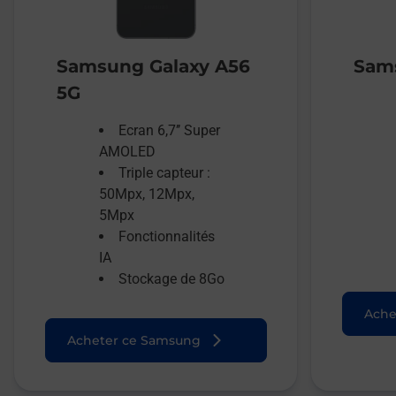
Samsung Galaxy A56
Sams
5G
Ecran 6,7’’ Super
AMOLED
Triple capteur :
50Mpx, 12Mpx,
5Mpx
Fonctionnalités
IA
Stockage de 8Go
Ache
Acheter ce Samsung