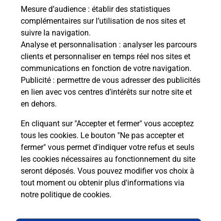
Fermé
-
jusqu'à
09h00
Mesure d’audience
: établir des statistiques
1 PLACE VICTOR HUGO
complémentaires sur l’utilisation de nos sites et
07270
LAMASTRE
suivre la navigation.
Analyse et personnalisation
: analyser les parcours
En savoir plus
clients et personnaliser en temps réel nos sites et
communications en fonction de votre navigation.
Publicité
: permettre de vous adresser des publicités
Malin !
en lien avec vos centres d’intérêts sur notre site et
en dehors.
La Poste
En cliquant sur "Accepter et fermer" vous acceptez
en ligne
tous les cookies. Le bouton "Ne pas accepter et
fermer" vous permet d'indiquer votre refus et seuls
Ouvert 24h/24
les cookies nécessaires au fonctionnement du site
seront déposés. Vous pouvez modifier vos choix à
En savoir plus
tout moment ou obtenir plus d'informations via
notre politique de cookies
.
Recherchez un autre point de contact