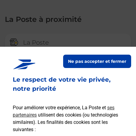
La Poste à proximité
La Poste
SATILLIEU
Ne pas accepter et fermer
Fermé
-
jusqu'à
09h30
PLACE DES GAUDS
Le respect de votre vie privée,
07290
SATILLIEU
notre priorité
En savoir plus
Pour améliorer votre expérience, La Poste et
ses
partenaires
utilisent des cookies (ou technologies
La Poste
similaires). Les finalités des cookies sont les
LAMASTRE
suivantes :