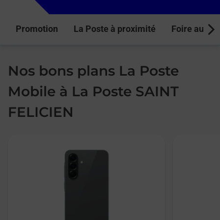
Promotion
La Poste à proximité
Foire aux q
Next
Nos bons plans La Poste
Mobile à La Poste SAINT
FELICIEN