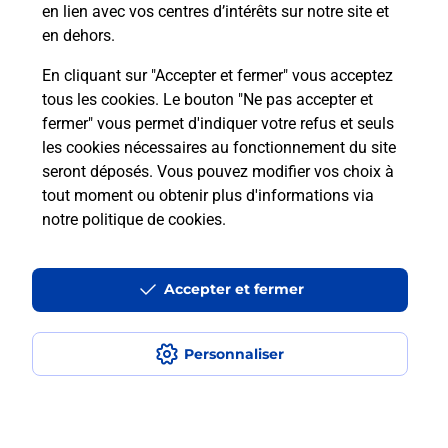
en lien avec vos centres d’intérêts sur notre site et
en dehors.
Combien coûte le code bateau ?
En cliquant sur "Accepter et fermer" vous acceptez
tous les cookies. Le bouton "Ne pas accepter et
Combien de temps est valable le
fermer" vous permet d'indiquer votre refus et seuls
code bateau ?
les cookies nécessaires au fonctionnement du site
seront déposés. Vous pouvez modifier vos choix à
Peut-on passer le permis bateau
tout moment ou obtenir plus d'informations via
avec le CPF ?
notre politique de cookies
.
Accepter et fermer
Localiser
Liste
Ardèche
PRIVAS
PRIVAS PDC1
Code Bateau
Personnaliser
Plan du site