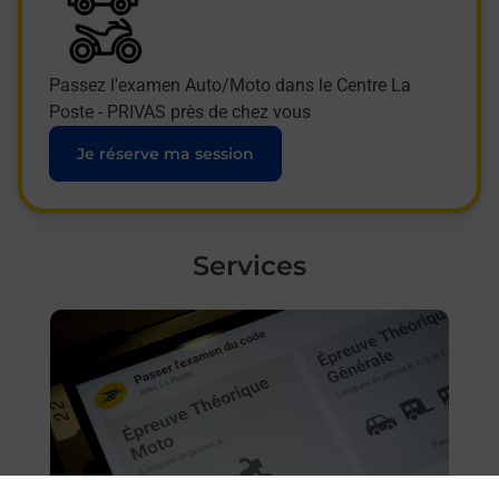
Passez l'examen Auto/Moto dans le Centre La
Poste - PRIVAS près de chez vous
Je réserve ma session
Services
En savoir plus