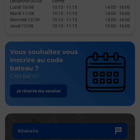
Dimanche 09/08
Fermé
Lundi 10/08
10:15
-
11:15
14:00
-
16:00
Mardi 11/08
10:15
-
11:15
14:00
-
16:00
Mercredi 12/08
10:15
-
11:15
13:00
-
16:00
Jeudi 13/08
10:15
-
11:15
13:00
-
16:00
Vous souhaitez vous
inscrire au code
bateau ?
C'est par ici !
Je réserve ma session
Itinéraire