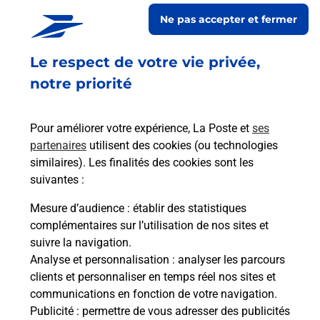
Ne pas accepter et fermer
Le respect de votre vie privée,
Code de la route auto ou moto
notre priorité
Vous cherchez à passer votre code de la route auto
ou moto au Centre La Poste - PRIVAS (07000) ?
Pour améliorer votre expérience, La Poste et
ses
Découvrez l'offre proposée par La Poste.
partenaires
utilisent des cookies (ou technologies
similaires). Les finalités des cookies sont les
En savoir plus
Je réserve
suivantes :
Mesure d’audience
: établir des statistiques
complémentaires sur l’utilisation de nos sites et
Foire aux questions
suivre la navigation.
Analyse et personnalisation
: analyser les parcours
clients et personnaliser en temps réel nos sites et
communications en fonction de votre navigation.
Quel âge minimum faut-il pour
Publicité
: permettre de vous adresser des publicités
passer le permis bateau ?