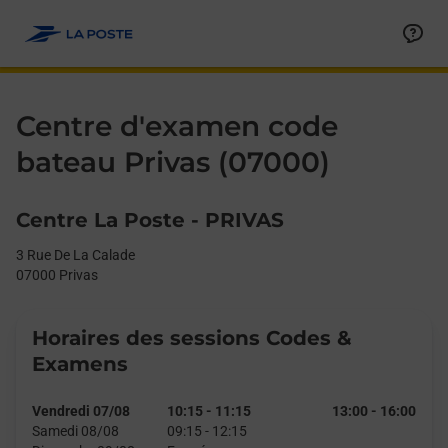
Le lien s'ouvre dans un nouvel onglet
Allez au contenu
Day of the Week
Get directions to Centre d&#39;examen code bateau at 3 Rue De
Afficher ou masquer la réponse
Afficher ou masquer la réponse
Afficher ou masquer la réponse
Afficher ou masquer la réponse
Hours
Centre d'examen code
bateau Privas (07000)
Centre La Poste - PRIVAS
3 Rue De La Calade
07000
Privas
Horaires des sessions Codes &
Examens
Vendredi 07/08
10:15
-
11:15
13:00
-
16:00
Samedi 08/08
09:15
-
12:15