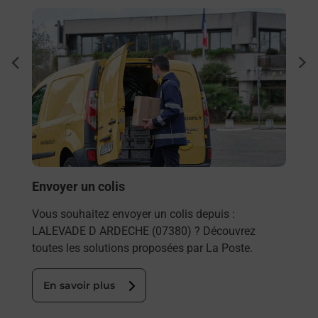
En savoir plus
En sa
Ache
dent
sui
rieur
Vous
ez
de c
ste à
télé
Post
En
Envoyer un colis
Vous souhaitez envoyer un colis depuis :
LALEVADE D ARDECHE (07380) ? Découvrez
toutes les solutions proposées par La Poste.
En savoir plus