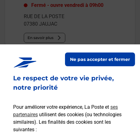
Fermé
-
ouvre vendredi à
09h00
RUE DE LA POSTE
07380
JAUJAC
En savoir plus
Malin !
Ne pas accepter et fermer
La Poste
Le respect de votre vie privée,
en ligne
notre priorité
Ouvert 24h/24
Pour améliorer votre expérience, La Poste et
ses
En savoir plus
partenaires
utilisent des cookies (ou technologies
similaires). Les finalités des cookies sont les
suivantes :
Recherchez un autre point de contact