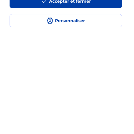
Accepter et fermer
Est-ce que je peux payer mon
smartphone Samsung en plusieurs
fois avec La Poste Mobile ?
Personnaliser
Est-ce que je peux assurer mon
smartphone Samsung ?
Localiser
Liste
Ardèche
LALEVADE D ARDECHE
LALEVADE D ARDECHE
Acheter un smartphone Samsung
Plan du site
Accessibilité : partiellement conforme