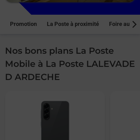
Promotion
La Poste à proximité
Foire aux q
Next
Nos bons plans La Poste
Mobile à La Poste LALEVADE
D ARDECHE