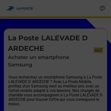
Le lien s'ouvre dans un nouvel onglet
Allez au contenu
Afficher ou masquer la réponse
Afficher ou masquer la réponse
Afficher ou masquer la réponse
Afficher ou masquer la réponse
Afficher ou masquer la réponse
Afficher ou masquer la réponse
Le lien s'ouvre dans un nouvel onglet
La Poste LALEVADE D
ARDECHE
Acheter un smartphone
Samsung
Vous recherchez un smartphone Samsung à
La Poste
LALEVADE D ARDECHE
? Avec La Poste Mobile,
profitez d’un Samsung neuf au meilleur prix avec un
forfait mobile adapté à vos besoins. Nos chargés de
clientèle vous accompagnent à
La Poste LALEVADE D
ARDECHE
pour trouver l’offre qui vous correspond le
mieux.