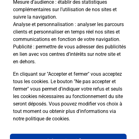
Mesure d’audience
: établir des statistiques
complémentaires sur l’utilisation de nos sites et
suivre la navigation.
Analyse et personnalisation
: analyser les parcours
Questions fréquemment posées
clients et personnaliser en temps réel nos sites et
communications en fonction de votre navigation.
Publicité
: permettre de vous adresser des publicités
en lien avec vos centres d’intérêts sur notre site et
Quel réseau utilise La Poste Mobile ?
en dehors.
Est-ce que je peux garder mon
En cliquant sur "Accepter et fermer" vous acceptez
numéro de mobile gratuitement ?
tous les cookies. Le bouton "Ne pas accepter et
fermer" vous permet d'indiquer votre refus et seuls
les cookies nécessaires au fonctionnement du site
Est-ce que je peux bénéficier de la 5G
avec La Poste Mobile ?
seront déposés. Vous pouvez modifier vos choix à
tout moment ou obtenir plus d'informations via
notre politique de cookies
.
Est-ce que je peux utiliser mon forfait
à l’étranger avec La Poste Mobile ?