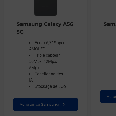
Samsung Galaxy A56
Sams
5G
Ecran 6,7’’ Super
AMOLED
Triple capteur :
50Mpx, 12Mpx,
5Mpx
Fonctionnalités
IA
Stockage de 8Go
Ache
Acheter ce Samsung