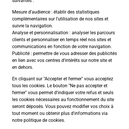
suivantes :
s
Vous
de c
Mesure d’audience
: établir des statistiques
télé
complémentaires sur l’utilisation de nos sites et
de P
suivre la navigation.
Analyse et personnalisation
: analyser les parcours
En
clients et personnaliser en temps réel nos sites et
Acheter un iPhone neuf ou reconditionné
communications en fonction de votre navigation.
Publicité
: permettre de vous adresser des publicités
Vous recherchez un smartphone pas cher proche
en lien avec vos centres d’intérêts sur notre site et
de chez vous ? Découvrez notre offre de
en dehors.
téléphones iPhone Apple dans vos bureaux de
Poste à BEAUCHASTEL (07800) !
En cliquant sur "Accepter et fermer" vous acceptez
tous les cookies. Le bouton "Ne pas accepter et
En savoir plus
fermer" vous permet d'indiquer votre refus et seuls
les cookies nécessaires au fonctionnement du site
seront déposés. Vous pouvez modifier vos choix à
tout moment ou obtenir plus d'informations via
Questions fréquemment posées
notre politique de cookies
.