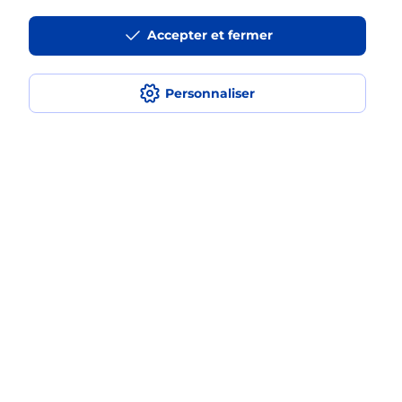
Accepter et fermer
La téléassistance classique avec
médaillon d’alarme qu’est ce que
c’est ?
Personnaliser
Comment fonctionne la
téléassistance classique ?
Comment est installée la
téléassistance classique ?
Localiser
Liste
Ardèche
BEAUCHASTEL
BEAUCHASTEL
Teleassistance