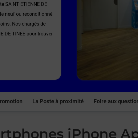
te SAINT ETIENNE DE
le neuf ou reconditionné
soins. Nos chargés de
NE DE TINEE
pour trouver
romotion
La Poste à proximité
Foire aux questio
rtphones iPhone Ap