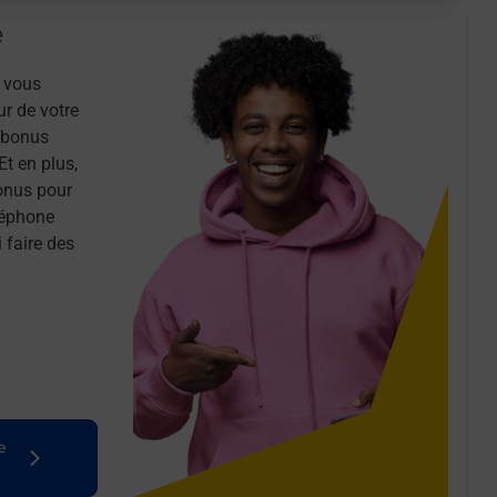
e
 vous
ur de votre
n bonus
Et en plus,
onus pour
léphone
 faire des
e