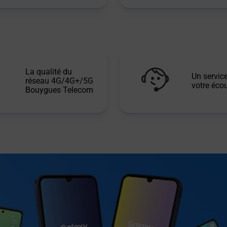
La qualité du
Un service
réseau 4G/4G+/5G
votre écou
Bouygues Telecom