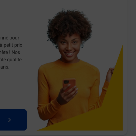
onné pour
 petit prix
nète ! Nos
ôle qualité
 ans.