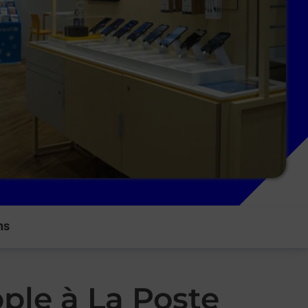
ns
ple à La Poste