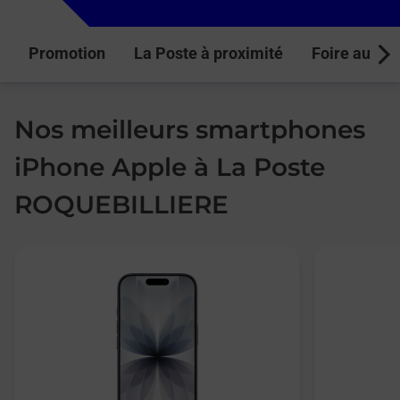
Promotion
La Poste à proximité
Foire aux q
Next
Nos meilleurs smartphones
iPhone Apple à La Poste
ROQUEBILLIERE