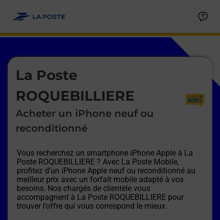
Le lien s'ouvre dans un nouvel onglet
Allez au contenu
Afficher ou masquer la réponse
Afficher ou masquer la réponse
Afficher ou masquer la réponse
Afficher ou masquer la réponse
Afficher ou masquer la réponse
Afficher ou masquer la réponse
Le lien s'ouvre dans un nouvel onglet
La Poste
ROQUEBILLIERE
Acheter un iPhone neuf ou
reconditionné
Vous recherchez un smartphone iPhone Apple à
La
Poste ROQUEBILLIERE
? Avec La Poste Mobile,
profitez d’un iPhone Apple neuf ou reconditionné au
meilleur prix avec un forfait mobile adapté à vos
besoins. Nos chargés de clientèle vous
accompagnent à
La Poste ROQUEBILLIERE
pour
trouver l’offre qui vous correspond le mieux.