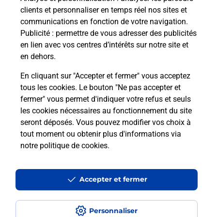
en plusieurs fois avec La Poste Mobile
clients et personnaliser en temps réel nos sites et
?
communications en fonction de votre navigation.
Publicité
: permettre de vous adresser des publicités
Est-ce que je peux assurer mon
en lien avec vos centres d’intérêts sur notre site et
iPhone ?
en dehors.
En cliquant sur "Accepter et fermer" vous acceptez
tous les cookies. Le bouton "Ne pas accepter et
Localiser
Liste
Alpes-Maritimes
ROQUEBILLIERE
fermer" vous permet d'indiquer votre refus et seuls
ROQUEBILLIERE
Acheter un iPhone neuf ou reconditionné
les cookies nécessaires au fonctionnement du site
seront déposés. Vous pouvez modifier vos choix à
tout moment ou obtenir plus d'informations via
notre politique de cookies
.
Plan du site
Accessibilité : partiellement conforme
Accepter et fermer
Conditions contractuelles
Personnaliser