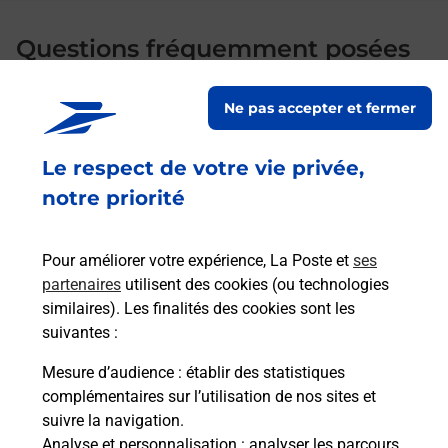
Questions fréquemment posées
Ne pas accepter et fermer
Quel réseau utilise La Poste Mobile ?
Le respect de votre vie privée,
Est-ce que je peux garder mon
notre priorité
numéro de mobile gratuitement ?
Pour améliorer votre expérience, La Poste et
ses
Est-ce que je peux bénéficier de la 5G
partenaires
utilisent des cookies (ou technologies
avec La Poste Mobile ?
similaires). Les finalités des cookies sont les
suivantes :
Est-ce que je peux utiliser mon forfait
à l’étranger avec La Poste Mobile ?
Mesure d’audience
: établir des statistiques
complémentaires sur l’utilisation de nos sites et
suivre la navigation.
Est-ce que je peux payer mon iPhone
Analyse et personnalisation
: analyser les parcours