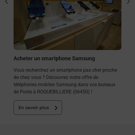
dent
sui
Vous
rieur
ROQU
ez
solu
ste à
En
Acheter un smartphone Samsung
Vous recherchez un smartphone pas cher proche
de chez vous ? Découvrez notre offre de
téléphones mobiles Samsung dans vos bureaux
de Poste à ROQUEBILLIERE (06450) !
En savoir plus