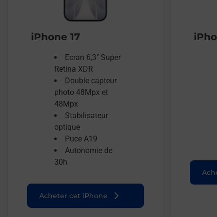
iPhone 17
iPho
Ecran 6,3’’ Super
Retina XDR
Double capteur
photo 48Mpx et
48Mpx
Stabilisateur
optique
Puce A19
Autonomie de
30h
Ache
Acheter cet iPhone