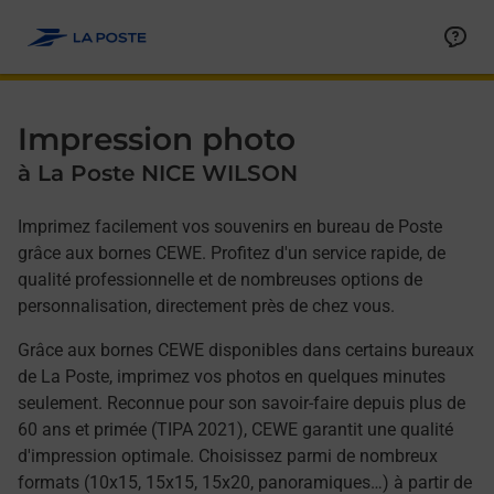
Allez au contenu
Afficher ou masquer la réponse
Afficher ou masquer la réponse
Afficher ou masquer la réponse
Afficher ou masquer la réponse
Afficher ou masquer la réponse
Afficher ou masquer la réponse
Afficher ou masquer la réponse
Afficher ou masquer le contenu
Impression photo
à La Poste NICE WILSON
Imprimez facilement vos souvenirs en bureau de Poste
grâce aux bornes CEWE. Profitez d'un service rapide, de
qualité professionnelle et de nombreuses options de
personnalisation, directement près de chez vous.
Grâce aux bornes CEWE disponibles dans certains bureaux
de La Poste, imprimez vos photos en quelques minutes
seulement. Reconnue pour son savoir-faire depuis plus de
60 ans et primée (TIPA 2021), CEWE garantit une qualité
d'impression optimale. Choisissez parmi de nombreux
formats (10x15, 15x15, 15x20, panoramiques…) à partir de