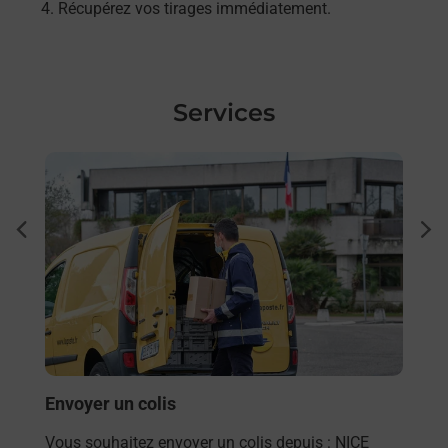
Récupérez vos tirages immédiatement.
Services
En savoir plus
En sa
à
Ache
dent
sui
 La
Vous
de c
télé
Post
En
Envoyer un colis
Vous souhaitez envoyer un colis depuis : NICE