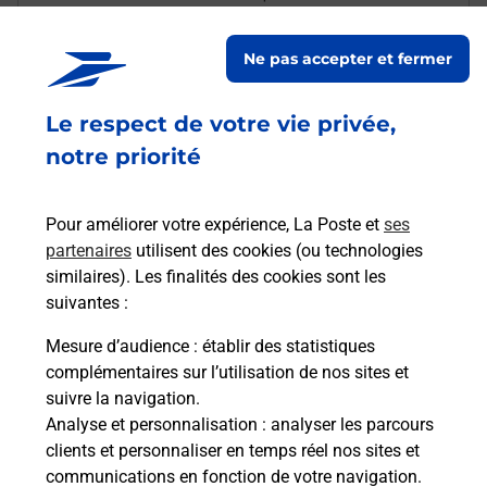
photo ?
Ne pas accepter et fermer
Comment bénéficier des 3 photos
offertes ?
Le respect de votre vie privée,
notre priorité
Pourquoi imprimer des photos
depuis un bureau de Poste ?
Pour améliorer votre expérience, La Poste et
ses
Comment utiliser la borne photo
partenaires
utilisent des cookies (ou technologies
CEWE ?
similaires). Les finalités des cookies sont les
suivantes :
Puis-je imprimer des photos depuis
Mesure d’audience
: établir des statistiques
mon téléphone ?
complémentaires sur l’utilisation de nos sites et
suivre la navigation.
Analyse et personnalisation
: analyser les parcours
clients et personnaliser en temps réel nos sites et
communications en fonction de votre navigation.