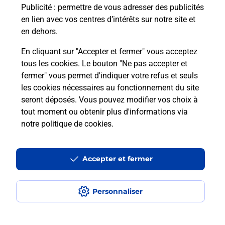
Publicité
: permettre de vous adresser des publicités
En Savoir Plus sur NICE
en lien avec vos centres d’intérêts sur notre site et
en dehors.
En cliquant sur "Accepter et fermer" vous acceptez
tous les cookies. Le bouton "Ne pas accepter et
Localiser
Liste
Alpes-Maritimes
NICE
NICE WILSON
fermer" vous permet d'indiquer votre refus et seuls
Impression photo cewe
les cookies nécessaires au fonctionnement du site
seront déposés. Vous pouvez modifier vos choix à
tout moment ou obtenir plus d'informations via
notre politique de cookies
.
Plan du site
Accessibilité : partiellement conforme
Accepter et fermer
Conditions contractuelles
Personnaliser
Mentions légales