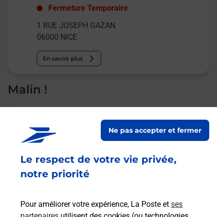
Fermeture Temporaire
1 RUE JOSEPH GAZAN
06000
NICE
En savoir plus
Malin !
La Poste
en ligne
Ne pas accepter et fermer
Ouvert 24h/24
Le respect de votre vie privée,
notre priorité
En savoir plus
Pour améliorer votre expérience, La Poste et
ses
Recherchez un autre point de contact
partenaires
utilisent des cookies (ou technologies