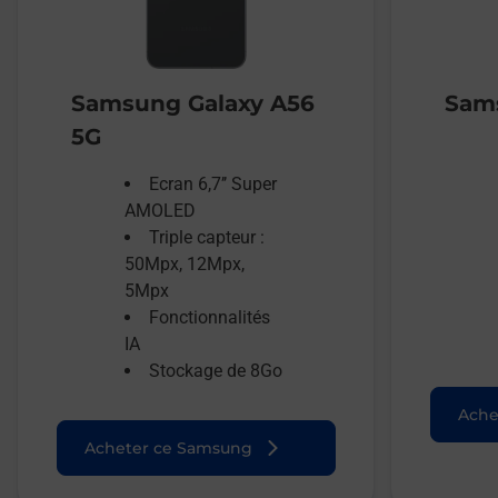
Samsung Galaxy A56
Sams
5G
Ecran 6,7’’ Super
AMOLED
Triple capteur :
50Mpx, 12Mpx,
5Mpx
Fonctionnalités
IA
Stockage de 8Go
Ache
Acheter ce Samsung