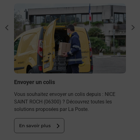
En savoir plus
En sa
Ache
dent
sui
rieur
Vous
ez
de c
ste à
télé
Post
En
Envoyer un colis
Vous souhaitez envoyer un colis depuis : NICE
SAINT ROCH (06300) ? Découvrez toutes les
solutions proposées par La Poste.
En savoir plus