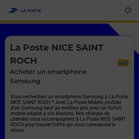
Le lien s'ouvre dans un nouvel onglet
Allez au contenu
Afficher ou masquer la réponse
Afficher ou masquer la réponse
Afficher ou masquer la réponse
Afficher ou masquer la réponse
Afficher ou masquer la réponse
Afficher ou masquer la réponse
Le lien s'ouvre dans un nouvel onglet
La Poste NICE SAINT
ROCH
Acheter un smartphone
Samsung
Vous recherchez un smartphone Samsung à
La Poste
NICE SAINT ROCH
? Avec La Poste Mobile, profitez
d’un Samsung neuf au meilleur prix avec un forfait
mobile adapté à vos besoins. Nos chargés de
clientèle vous accompagnent à
La Poste NICE SAINT
ROCH
pour trouver l’offre qui vous correspond le
mieux.