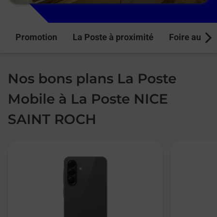
Promotion
La Poste à proximité
Foire aux q
Next
Nos bons plans La Poste
Mobile à La Poste NICE
SAINT ROCH