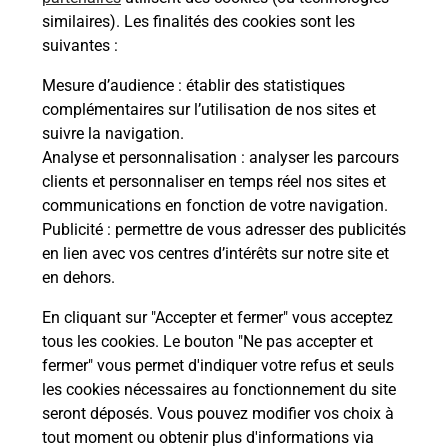
similaires). Les finalités des cookies sont les
suivantes :
Mesure d’audience
: établir des statistiques
Questions fréquemment posées
complémentaires sur l’utilisation de nos sites et
suivre la navigation.
Analyse et personnalisation
: analyser les parcours
Quel réseau utilise La Poste Mobile ?
clients et personnaliser en temps réel nos sites et
communications en fonction de votre navigation.
Publicité
: permettre de vous adresser des publicités
Est-ce que je peux garder mon
en lien avec vos centres d’intérêts sur notre site et
numéro de mobile gratuitement ?
en dehors.
Est-ce que je peux bénéficier de la 5G
En cliquant sur "Accepter et fermer" vous acceptez
avec La Poste Mobile ?
tous les cookies. Le bouton "Ne pas accepter et
fermer" vous permet d'indiquer votre refus et seuls
les cookies nécessaires au fonctionnement du site
Est-ce que je peux utiliser mon forfait
à l’étranger avec La Poste Mobile ?
seront déposés. Vous pouvez modifier vos choix à
tout moment ou obtenir plus d'informations via