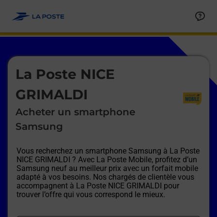
Le lien s'ouvre dans un nouvel onglet
Allez au contenu
Afficher ou masquer la réponse
Afficher ou masquer la réponse
Afficher ou masquer la réponse
Afficher ou masquer la réponse
Afficher ou masquer la réponse
Afficher ou masquer la réponse
Le lien s'ouvre dans un nouvel onglet
La Poste NICE
GRIMALDI
Acheter un smartphone
Samsung
Vous recherchez un smartphone Samsung à
La Poste
NICE GRIMALDI
? Avec La Poste Mobile, profitez d’un
Samsung neuf au meilleur prix avec un forfait mobile
adapté à vos besoins. Nos chargés de clientèle vous
accompagnent à
La Poste NICE GRIMALDI
pour
trouver l’offre qui vous correspond le mieux.