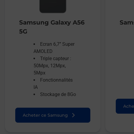
Samsung Galaxy A56
Sams
5G
Ecran 6,7’’ Super
AMOLED
Triple capteur :
50Mpx, 12Mpx,
5Mpx
Fonctionnalités
IA
Stockage de 8Go
Ache
Acheter ce Samsung