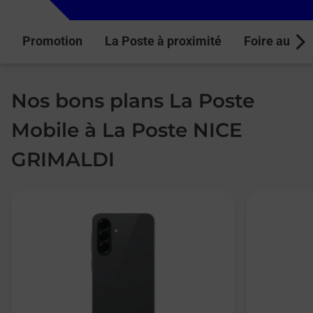
Promotion
La Poste à proximité
Foire aux q
Next
Nos bons plans La Poste
Mobile à La Poste NICE
GRIMALDI