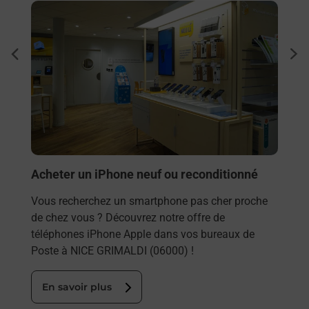
En savoir plus
En sa
à
Pho
dent
sui
 La
Vous
GRIM
dans
En
Acheter un iPhone neuf ou reconditionné
Vous recherchez un smartphone pas cher proche
de chez vous ? Découvrez notre offre de
téléphones iPhone Apple dans vos bureaux de
Poste à NICE GRIMALDI (06000) !
En savoir plus