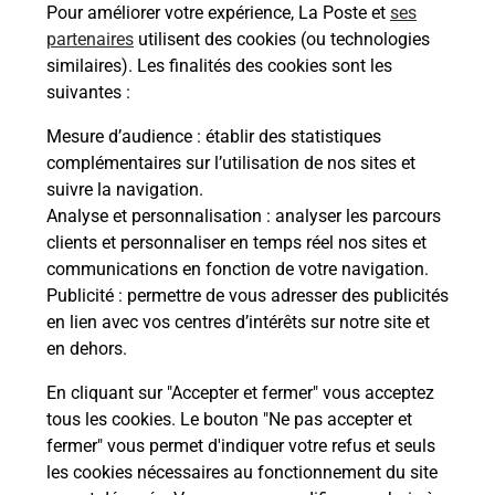
Recherchez un autre point de contact
Pour améliorer votre expérience, La Poste et
ses
partenaires
utilisent des cookies (ou technologies
similaires). Les finalités des cookies sont les
suivantes :
Questions fréquemment posées
Mesure d’audience
: établir des statistiques
complémentaires sur l’utilisation de nos sites et
suivre la navigation.
Quel réseau utilise La Poste Mobile ?
Analyse et personnalisation
: analyser les parcours
clients et personnaliser en temps réel nos sites et
communications en fonction de votre navigation.
Est-ce que je peux garder mon
Publicité
: permettre de vous adresser des publicités
numéro de mobile gratuitement ?
en lien avec vos centres d’intérêts sur notre site et
en dehors.
Est-ce que je peux bénéficier de la 5G
avec La Poste Mobile ?
En cliquant sur "Accepter et fermer" vous acceptez
tous les cookies. Le bouton "Ne pas accepter et
fermer" vous permet d'indiquer votre refus et seuls
Est-ce que je peux utiliser mon forfait
à l’étranger avec La Poste Mobile ?
les cookies nécessaires au fonctionnement du site