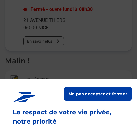
Fermé
-
ouvre lundi à
08h30
21 AVENUE THIERS
06000
NICE
En savoir plus
Malin !
La Poste
en ligne
Ne pas accepter et fermer
Ouvert 24h/24
Le respect de votre vie privée,
En savoir plus
notre priorité