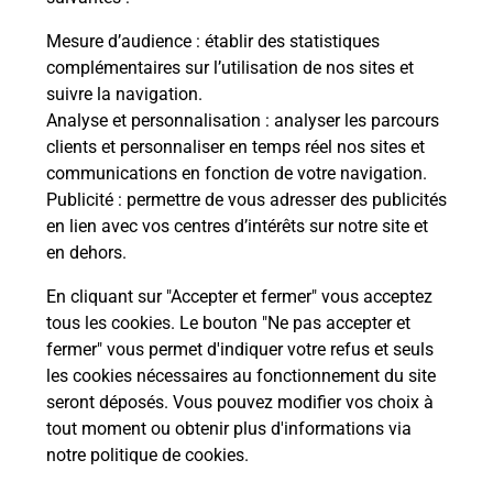
Mesure d’audience
: établir des statistiques
complémentaires sur l’utilisation de nos sites et
suivre la navigation.
Questions fréquemment posées
Analyse et personnalisation
: analyser les parcours
clients et personnaliser en temps réel nos sites et
communications en fonction de votre navigation.
Quel réseau utilise La Poste Mobile ?
Publicité
: permettre de vous adresser des publicités
en lien avec vos centres d’intérêts sur notre site et
en dehors.
Est-ce que je peux garder mon
numéro de mobile gratuitement ?
En cliquant sur "Accepter et fermer" vous acceptez
tous les cookies. Le bouton "Ne pas accepter et
Est-ce que je peux bénéficier de la 5G
fermer" vous permet d'indiquer votre refus et seuls
avec La Poste Mobile ?
les cookies nécessaires au fonctionnement du site
seront déposés. Vous pouvez modifier vos choix à
tout moment ou obtenir plus d'informations via
Est-ce que je peux utiliser mon forfait
à l’étranger avec La Poste Mobile ?
notre politique de cookies
.