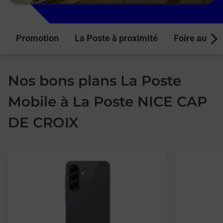
Promotion
La Poste à proximité
Foire aux q
Next
Nos bons plans La Poste
Mobile à La Poste NICE CAP
DE CROIX