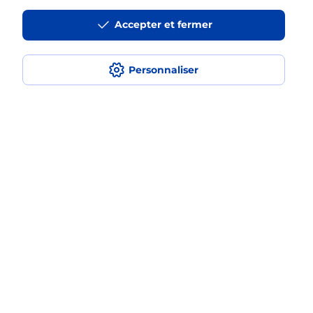
Est-ce que je peux payer mon
Accepter et fermer
smartphone Samsung en plusieurs
fois avec La Poste Mobile ?
Personnaliser
Est-ce que je peux assurer mon
smartphone Samsung ?
Localiser
Liste
Alpes-Maritimes
NICE
NICE CAP DE CROIX
Acheter un smartphone Samsung
Plan du site
Accessibilité : partiellement conforme