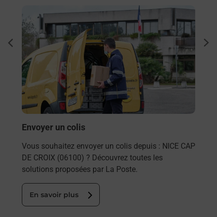
En savoir plus
En sa
Ache
dent
sui
rieur
Vous
ez
de c
ste à
télé
Post
En
Envoyer un colis
Vous souhaitez envoyer un colis depuis : NICE CAP
DE CROIX (06100) ? Découvrez toutes les
solutions proposées par La Poste.
En savoir plus