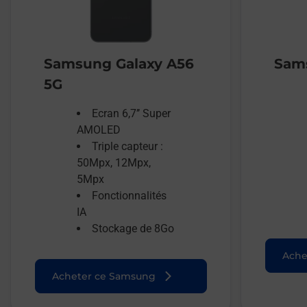
Samsung Galaxy A56
Sams
5G
Ecran 6,7’’ Super
AMOLED
Triple capteur :
50Mpx, 12Mpx,
5Mpx
Fonctionnalités
IA
Stockage de 8Go
Ache
Acheter ce Samsung