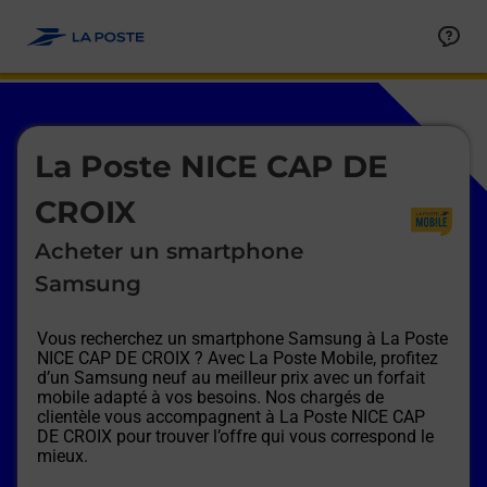
Le lien s'ouvre dans un nouvel onglet
Allez au contenu
Afficher ou masquer la réponse
Afficher ou masquer la réponse
Afficher ou masquer la réponse
Afficher ou masquer la réponse
Afficher ou masquer la réponse
Afficher ou masquer la réponse
Le lien s'ouvre dans un nouvel onglet
La Poste NICE CAP DE
CROIX
Acheter un smartphone
Samsung
Vous recherchez un smartphone Samsung à
La Poste
NICE CAP DE CROIX
? Avec La Poste Mobile, profitez
d’un Samsung neuf au meilleur prix avec un forfait
mobile adapté à vos besoins. Nos chargés de
clientèle vous accompagnent à
La Poste NICE CAP
DE CROIX
pour trouver l’offre qui vous correspond le
mieux.