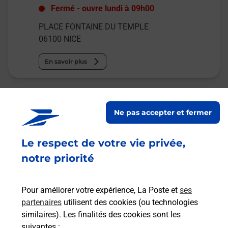
Fermé
-
ouvre lundi à
09h00
PLACE FONTAINE DU TEMPLE
06100
NICE
En savoir plus
Malin !
Ne pas accepter et fermer
La Poste
en ligne
Le respect de votre vie privée,
notre priorité
Ouvert 24h/24
En savoir plus
Pour améliorer votre expérience, La Poste et
ses
partenaires
utilisent des cookies (ou technologies
similaires). Les finalités des cookies sont les
Recherchez un autre point de contact
suivantes :