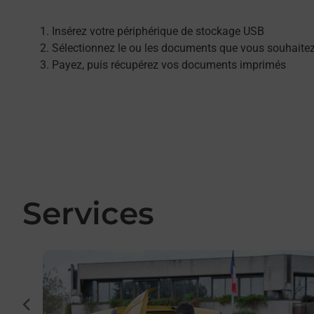
Insérez votre périphérique de stockage USB
Sélectionnez le ou les documents que vous souhaite
Payez, puis récupérez vos documents imprimés
Services
En savoir plus
cédent
r et/ou