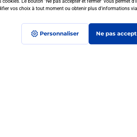
s cookies. Le bouton "Ne pas accepter et fermer" vous permet d'i
fier vos choix à tout moment ou obtenir plus d'informations vi
mment posées
Personnaliser
Ne pas accept
 ?
ur de moi ?
?
ormats qu'il est possible d'imprimer à