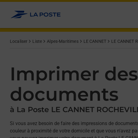
Allez au contenu
Afficher ou masquer la réponse
Afficher ou masquer la réponse
Afficher ou masquer la réponse
Afficher ou masquer la réponse
Localiser
Liste
Alpes-Maritimes
LE CANNET
LE CANNET 
Imprimer des
documents
à La Poste LE CANNET ROCHEVIL
Si vous avez besoin de faire des impressions de documents
couleur à proximité de votre domicile et que vous n'avez p