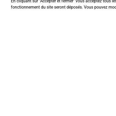
En cliquant sur "Accepter et fermer" vous acceptez tous le
fonctionnement du site seront déposés. Vous pouvez modi
Questions fréque
Quel est le prix d’une impression
Où imprimer des documents auto
Comment faire des impressions 
Quels sont les documents et les f