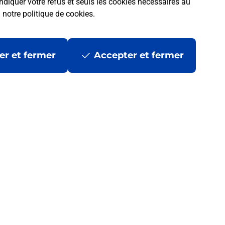
ndiquer votre refus et seuls les cookies nécessaires au
a
notre politique de cookies
.
er et fermer
Accepter et fermer
 la Poste ?