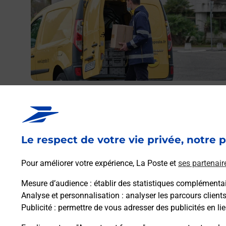
res
NET
Envoyer un colis
Vous souhaitez envoyer un colis depuis : LE CANNET
ROCHEVILLE (06110) ? Découvrez toutes les solutions
proposées par La Poste.
Le respect de votre vie privée, notre p
Pour améliorer votre expérience, La Poste et
ses partenair
En savoir plus
Mesure d’audience
: établir des statistiques complémentair
Analyse et personnalisation
: analyser les parcours client
Publicité
: permettre de vous adresser des publicités en lie