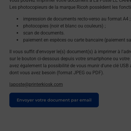
vous pouvez imprimer votre document à La Poste LE CAN
Les photocopieurs de la marque Ricoh possèdent les foncti
impression de documents recto-verso au format A4 ;
photocopies (noir et blanc ou couleurs) ;
scan de documents.
paiement en espèces ou carte bancaire (paiement sa
Il vous suffit d'envoyer le(s) document(s) à imprimer à l'ad
sur le bouton ci-dessous depuis votre smartphone ou votre 
avez également la possibilité de vous munir d'une clé USB 
dont vous avez besoin (format JPEG ou PDF).
laposte@printerkiosk.com
Le lien s'ouvre dans un nouvel onglet
Envoyer votre document par email