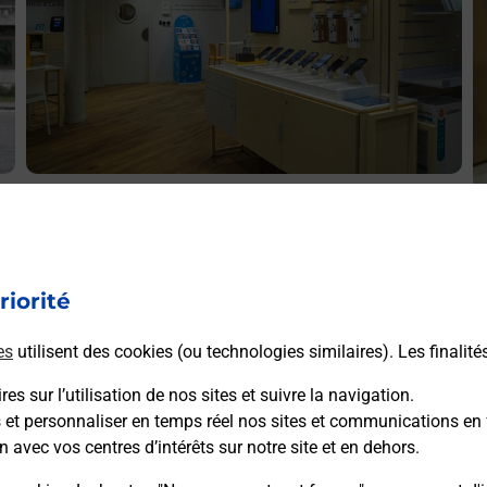
Acheter un iPhone neuf ou reconditionné
A
Vous recherchez un smartphone pas cher proche de chez
V
vous ? Découvrez notre offre de téléphones iPhone Apple
v
dans vos bureaux de Poste à LE CANNET ROCHEVILLE
riorité
S
(06110) !
R
es
utilisent des cookies (ou technologies similaires). Les finalité
En savoir plus
es sur l’utilisation de nos sites et suivre la navigation.
s et personnaliser en temps réel nos sites et communications en 
n avec vos centres d’intérêts sur notre site et en dehors.