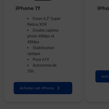
iPhone 17
iPho
Ecran 6,3’’ Super
Retina XDR
Double capteur
photo 48Mpx et
48Mpx
Stabilisateur
optique
Puce A19
Autonomie de
30h
Ache
Acheter cet iPhone