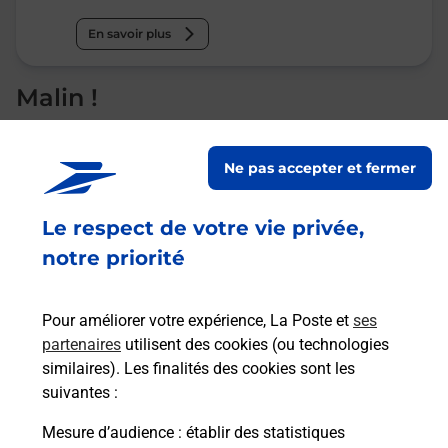
En savoir plus
Malin !
La Poste
Ne pas accepter et fermer
en ligne
Ouvert 24h/24
Le respect de votre vie privée,
notre priorité
En savoir plus
Pour améliorer votre expérience, La Poste et
ses
partenaires
utilisent des cookies (ou technologies
Recherchez un autre point de contact
similaires). Les finalités des cookies sont les
suivantes :
Mesure d’audience
: établir des statistiques