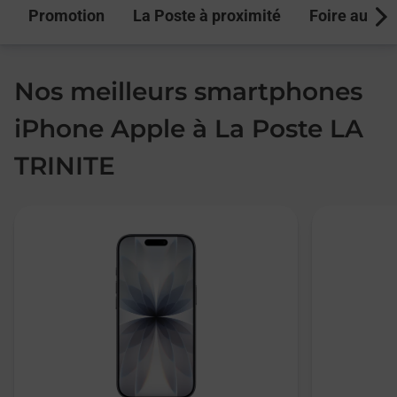
Promotion
La Poste à proximité
Foire aux q
Next
Nos meilleurs smartphones
iPhone Apple à La Poste LA
TRINITE