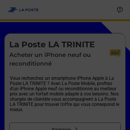
Le lien s'ouvre dans un nouvel onglet
Allez au contenu
Afficher ou masquer la réponse
Afficher ou masquer la réponse
Afficher ou masquer la réponse
Afficher ou masquer la réponse
Afficher ou masquer la réponse
Afficher ou masquer la réponse
Le lien s'ouvre dans un nouvel onglet
La Poste LA TRINITE
Acheter un iPhone neuf ou
reconditionné
Vous recherchez un smartphone iPhone Apple à
La
Poste LA TRINITE
? Avec La Poste Mobile, profitez
d’un iPhone Apple neuf ou reconditionné au meilleur
prix avec un forfait mobile adapté à vos besoins. Nos
chargés de clientèle vous accompagnent à
La Poste
LA TRINITE
pour trouver l’offre qui vous correspond le
mieux.
Itinéraire