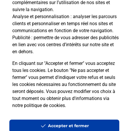
Questions fréquemment posées
complémentaires sur l’utilisation de nos sites et
suivre la navigation.
Analyse et personnalisation
: analyser les parcours
clients et personnaliser en temps réel nos sites et
Quel réseau utilise La Poste Mobile ?
communications en fonction de votre navigation.
Publicité
: permettre de vous adresser des publicités
Est-ce que je peux garder mon
en lien avec vos centres d’intérêts sur notre site et
numéro de mobile gratuitement ?
en dehors.
En cliquant sur "Accepter et fermer" vous acceptez
Est-ce que je peux bénéficier de la 5G
tous les cookies. Le bouton "Ne pas accepter et
avec La Poste Mobile ?
fermer" vous permet d'indiquer votre refus et seuls
les cookies nécessaires au fonctionnement du site
Est-ce que je peux utiliser mon forfait
seront déposés. Vous pouvez modifier vos choix à
à l’étranger avec La Poste Mobile ?
tout moment ou obtenir plus d'informations via
notre politique de cookies
.
Est-ce que je peux payer mon iPhone
en plusieurs fois avec La Poste Mobile
?
Accepter et fermer