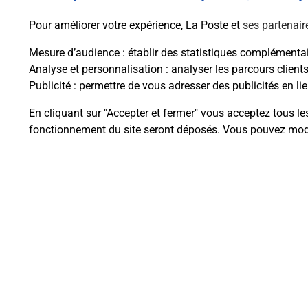
Pour améliorer votre expérience, La Poste et
ses partenair
Mesure d’audience
: établir des statistiques complémentair
Analyse et personnalisation
: analyser les parcours client
Publicité
: permettre de vous adresser des publicités en lie
Questions fréque
En cliquant sur "Accepter et fermer" vous acceptez tous le
fonctionnement du site seront déposés. Vous pouvez modi
Comment retourner un colis achet
Comment envoyer un colis ou fai
Envoyer un petit colis au meilleur