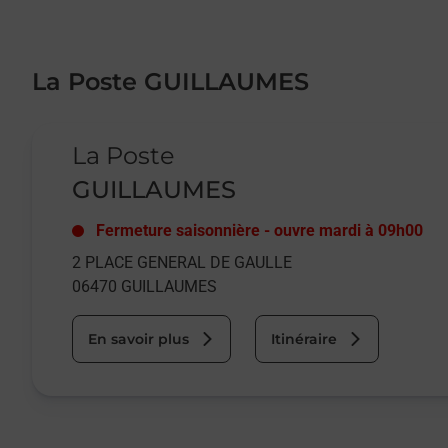
La Poste GUILLAUMES
Le lien s'ouvre dans un nouvel onglet
La Poste
GUILLAUMES
Fermeture saisonnière
-
ouvre mardi à
09h00
2 PLACE GENERAL DE GAULLE
06470
GUILLAUMES
En savoir plus
Itinéraire