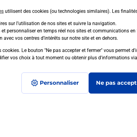
es
utilisent des cookies (ou technologies similaires). Les finalité
En savoir plus
es sur l’utilisation de nos sites et suivre la navigation.
s et personnaliser en temps réel nos sites et communications en 
n avec vos centres d’intérêts sur notre site et en dehors.
mment posées
s cookies. Le bouton "Ne pas accepter et fermer" vous permet d'i
fier vos choix à tout moment ou obtenir plus d'informations vi
é en ligne depuis votre boîte aux let
Personnaliser
Ne pas accept
re un retour chez un e-commerçant s
 prix ?