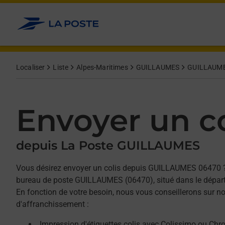
Allez au contenu
Afficher ou masquer la réponse
Afficher ou masquer la réponse
Afficher ou masquer la réponse
Localiser
Liste
Alpes-Maritimes
GUILLAUMES
GUILLAUM
Envoyer un co
depuis La Poste GUILLAUMES
Vous désirez envoyer un colis depuis GUILLAUMES 06470 
bureau de poste GUILLAUMES (06470), situé dans le dépar
En fonction de votre besoin, nous vous conseillerons sur no
d'affranchissement :
Impression d'étiquettes colis avec Colissimo ou Chr