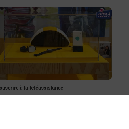
n savoir plus
ouscrire à la téléassistance
esoin d’un système de téléassistance à l’intérieur et/ou
 l’extérieur de votre domicile ? Découvrez les offres
éléalarme dans votre bureau de Poste à GUILLAUMES.
En savoir plus