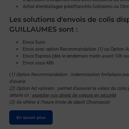
Achat d'emballages préaffranchis Colissimo ou Chr
Les solutions d'envois de colis di
GUILLAUMES sont :
Envoi Suivi
Envoi avec option Recommandation
(1)
ou Option A
Envoi Express (dès le lendemain matin avant 10h o
Envoi sous 48h
(
1) Option Recommandation : indemnisation forfaitaire jus
d'avarie
(2) Option Ad valorem : permet d'assurer la valeur du colis
détails ici :
expédier vos objets de valeurs en sécurité
(3) Se référer à l'heure limite de dépôt Chronopost
Le lien s'ouvre dans un nouvel onglet
En savoir plus