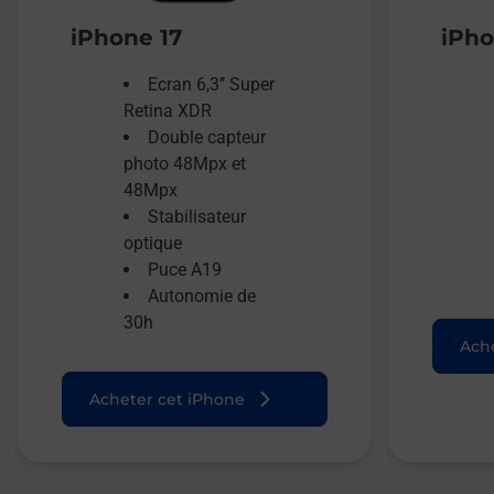
iPhone 17
iPho
Ecran 6,3’’ Super
Retina XDR
Double capteur
photo 48Mpx et
48Mpx
Stabilisateur
optique
Puce A19
Autonomie de
30h
Ache
Acheter cet iPhone