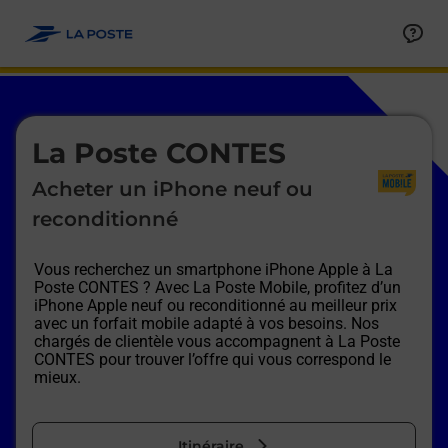
Le lien s'ouvre dans un nouvel onglet
Allez au contenu
Afficher ou masquer la réponse
Afficher ou masquer la réponse
Afficher ou masquer la réponse
Afficher ou masquer la réponse
Afficher ou masquer la réponse
Afficher ou masquer la réponse
Le lien s'ouvre dans un nouvel onglet
La Poste CONTES
Acheter un iPhone neuf ou
reconditionné
Vous recherchez un smartphone iPhone Apple à
La
Poste CONTES
? Avec La Poste Mobile, profitez d’un
iPhone Apple neuf ou reconditionné au meilleur prix
avec un forfait mobile adapté à vos besoins. Nos
chargés de clientèle vous accompagnent à
La Poste
CONTES
pour trouver l’offre qui vous correspond le
mieux.
Itinéraire