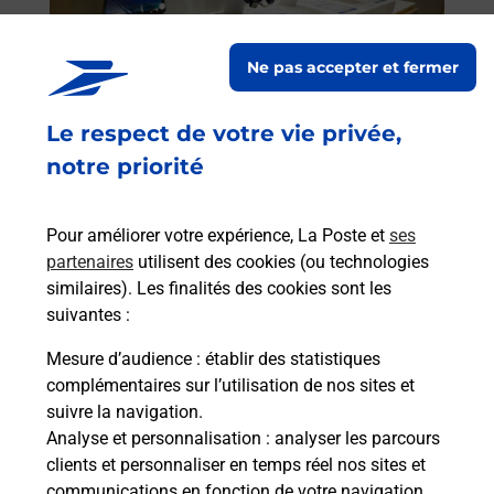
et/ou
les 
Ne pas accepter et fermer
CON
Le respect de votre vie privée,
En
notre priorité
Acheter un smartphone Samsung
Vous recherchez un smartphone pas cher proche
Pour améliorer votre expérience, La Poste et
ses
de chez vous ? Découvrez notre offre de
partenaires
utilisent des cookies (ou technologies
téléphones mobiles Samsung dans vos bureaux
similaires). Les finalités des cookies sont les
de Poste à CONTES (06390) !
suivantes :
En savoir plus
Mesure d’audience
: établir des statistiques
complémentaires sur l’utilisation de nos sites et
suivre la navigation.
Analyse et personnalisation
: analyser les parcours
clients et personnaliser en temps réel nos sites et
La Poste à proximité
communications en fonction de votre navigation.