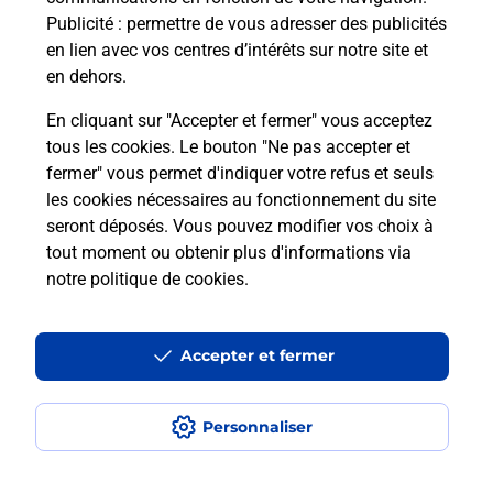
Publicité
: permettre de vous adresser des publicités
en lien avec vos centres d’intérêts sur notre site et
La Poste
en dehors.
TOURRETTE LEVENS
En cliquant sur "Accepter et fermer" vous acceptez
Fermé
-
ouvre lundi à
09h00
tous les cookies. Le bouton "Ne pas accepter et
fermer" vous permet d'indiquer votre refus et seuls
135 ROUTE D ASPREMONT
les cookies nécessaires au fonctionnement du site
06690
TOURRETTE LEVENS
seront déposés. Vous pouvez modifier vos choix à
tout moment ou obtenir plus d'informations via
En savoir plus
notre politique de cookies
.
La Poste
Accepter et fermer
L ESCARENE
Fermé
-
ouvre mardi à
08h30
Personnaliser
10 BOULEVARD DOCTEUR ROUX
06440
L ESCARENE