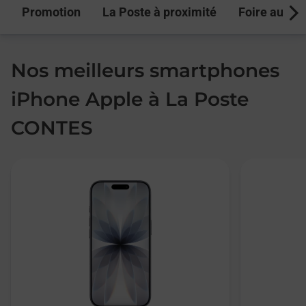
Promotion
La Poste à proximité
Foire aux q
Next
Nos meilleurs smartphones
iPhone Apple à La Poste
CONTES