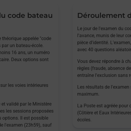
 du code bateau
Déroulement d
Le jour de l'examen du cod
l'avance, munis de leur co
ve théorique appelée "code
pièce d'identité. L'examen,
 par un bateau-école.
avec 40 questions aléatoir
 moins 16 ans, un numéro
caire. Deux options sont
Vous devez répondre à ch
règles (fraude, absence de
entraîne l'exclusion sans
sur les voies intérieures
Les résultats de l'examen
maximum.
 et validé par le Ministère
La Poste est agréée pour 
utes les sessions proposées
(Côtière et Eaux Intérieur
 options. Il est possible
écoles.
 de l'examen (23h59), sauf