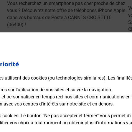
Vous recherchez un smartphone pas cher proche de chez
V
vous ? Découvrez notre offre de téléphones iPhone Apple
v
dans vos bureaux de Poste à CANNES CROISETTE
S
(06400) !
C
En savoir plus
riorité
es
utilisent des cookies (ou technologies similaires). Les finalité
ns
es sur l’utilisation de nos sites et suivre la navigation.
s et personnaliser en temps réel nos sites et communications en 
n avec vos centres d’intérêts sur notre site et en dehors.
sser le permis bateau ?
s cookies. Le bouton "Ne pas accepter et fermer" vous permet d'i
fier vos choix à tout moment ou obtenir plus d'informations vi