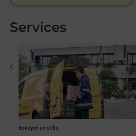
Services
En savoir plus
cédent
to ou
400) ?
Envoyer un colis