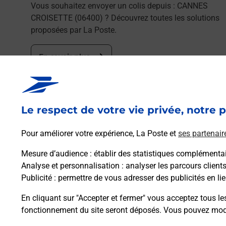
Vous souhaitez envoyer un colis depuis : CANNES
CROISETTE (06400) ? Découvrez toutes les solutions
proposées par La Poste.
En savoir plus
Le respect de votre vie privée, notre p
Pour améliorer votre expérience, La Poste et
ses partenair
Foire aux questio
Mesure d’audience
: établir des statistiques complémentair
Analyse et personnalisation
: analyser les parcours client
Publicité
: permettre de vous adresser des publicités en lie
Quel âge minimum faut-il pour pa
En cliquant sur "Accepter et fermer" vous acceptez tous le
fonctionnement du site seront déposés. Vous pouvez modi