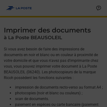
Allez au contenu
Afficher ou masquer la réponse
Afficher ou masquer la réponse
Afficher ou masquer la réponse
Afficher ou masquer la réponse
Imprimer des documents
à La Poste BEAUSOLEIL
Si vous avez besoin de faire des impressions de
documents en noir et blanc ou en couleur à proximité de
votre domicile et que vous n'avez pas d'imprimante chez
vous, vous pouvez imprimer votre document à La Poste
BEAUSOLEIL (06240). Les photocopieurs de la marque
Ricoh possèdent les fonctions suivantes :
impression de documents recto-verso au format A4 ;
photocopies (noir et blanc ou couleurs) ;
scan de documents.
paiement en espèces ou carte bancaire (paiement