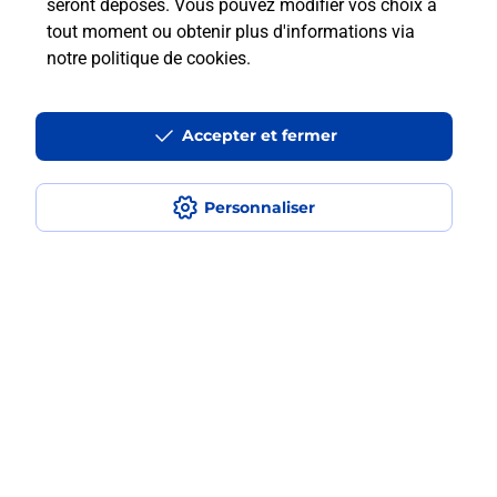
seront déposés. Vous pouvez modifier vos choix à
tout moment ou obtenir plus d'informations via
Vous souhaitez envoyer un colis depuis :
notre politique de cookies
.
BEAUSOLEIL (06240) ? Découvrez toutes les
solutions proposées par La Poste.
Accepter et fermer
En savoir plus
Personnaliser
Questions fréquemment posées
Quel est le prix d’une impression ?
Où imprimer des documents autour
de moi ?