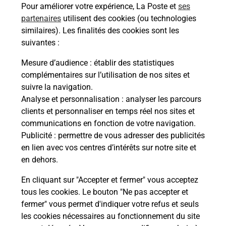
Pour améliorer votre expérience, La Poste et
ses
partenaires
utilisent des cookies (ou technologies
similaires). Les finalités des cookies sont les
suivantes :
Mesure d’audience
: établir des statistiques
complémentaires sur l’utilisation de nos sites et
Services
suivre la navigation.
Analyse et personnalisation
: analyser les parcours
En savoir plus
En sa
clients et personnaliser en temps réel nos sites et
communications en fonction de votre navigation.
à
Ache
Publicité
: permettre de vous adresser des publicités
dent
sui
ée
en lien avec vos centres d’intérêts sur notre site et
Vous
en dehors.
de c
télé
En cliquant sur "Accepter et fermer" vous acceptez
Post
tous les cookies. Le bouton "Ne pas accepter et
fermer" vous permet d'indiquer votre refus et seuls
les cookies nécessaires au fonctionnement du site
En
Envoyer un colis