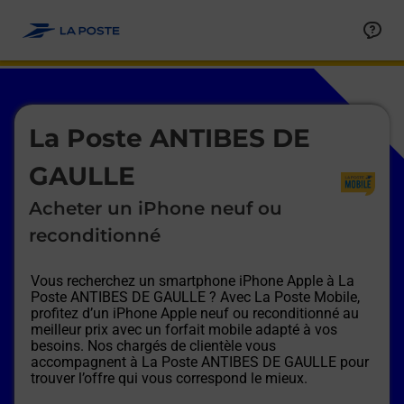
Le lien s'ouvre dans un nouvel onglet
Allez au contenu
Afficher ou masquer la réponse
Afficher ou masquer la réponse
Afficher ou masquer la réponse
Afficher ou masquer la réponse
Afficher ou masquer la réponse
Afficher ou masquer la réponse
Le lien s'ouvre dans un nouvel onglet
La Poste ANTIBES DE
GAULLE
Acheter un iPhone neuf ou
reconditionné
Vous recherchez un smartphone iPhone Apple à
La
Poste ANTIBES DE GAULLE
? Avec La Poste Mobile,
profitez d’un iPhone Apple neuf ou reconditionné au
meilleur prix avec un forfait mobile adapté à vos
besoins. Nos chargés de clientèle vous
accompagnent à
La Poste ANTIBES DE GAULLE
pour
trouver l’offre qui vous correspond le mieux.