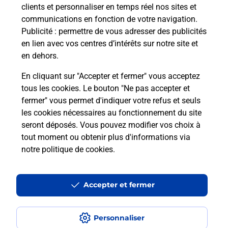
clients et personnaliser en temps réel nos sites et
communications en fonction de votre navigation.
Publicité
: permettre de vous adresser des publicités
en lien avec vos centres d’intérêts sur notre site et
Questions fréquemment posées
en dehors.
En cliquant sur "Accepter et fermer" vous acceptez
Quel réseau utilise La Poste Mobile ?
tous les cookies. Le bouton "Ne pas accepter et
fermer" vous permet d'indiquer votre refus et seuls
les cookies nécessaires au fonctionnement du site
Est-ce que je peux garder mon
seront déposés. Vous pouvez modifier vos choix à
numéro de mobile gratuitement ?
tout moment ou obtenir plus d'informations via
notre politique de cookies
.
Est-ce que je peux bénéficier de la 5G
avec La Poste Mobile ?
Accepter et fermer
Est-ce que je peux utiliser mon forfait
à l’étranger avec La Poste Mobile ?
Personnaliser