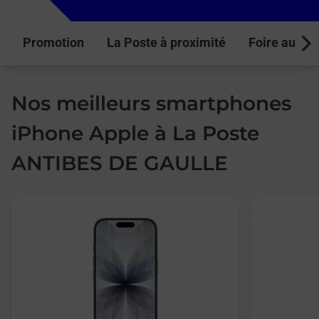
Promotion
La Poste à proximité
Foire aux q
Next
Nos meilleurs smartphones
iPhone Apple à La Poste
ANTIBES DE GAULLE