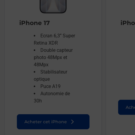
iPhone 17
iPho
Ecran 6,3’’ Super
Retina XDR
Double capteur
photo 48Mpx et
48Mpx
Stabilisateur
optique
Puce A19
Autonomie de
30h
Ache
Acheter cet iPhone