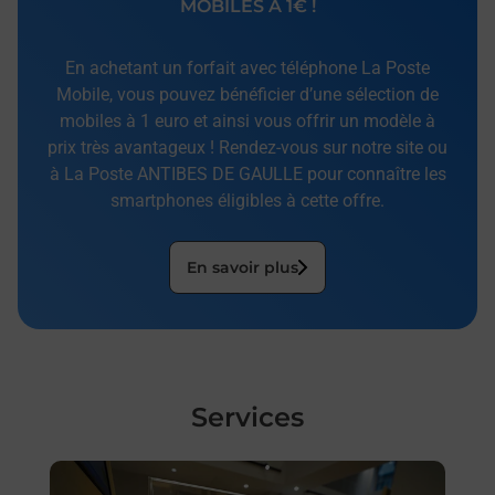
MOBILES À 1€ !
En achetant un forfait avec téléphone La Poste
Mobile, vous pouvez bénéficier d’une sélection de
mobiles à 1 euro et ainsi vous offrir un modèle à
prix très avantageux ! Rendez-vous sur notre site ou
à La Poste ANTIBES DE GAULLE pour connaître les
smartphones éligibles à cette offre.
En savoir plus
Services
En savoir plus