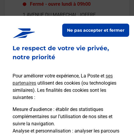
Fermé
-
ouvre lundi à
09h00
1 AVENUE DU MARECHAL JOFFRE
06160
JUAN LES PINS
Ne pas accepter et fermer
En savoir plus
Le respect de votre vie privée,
Malin !
notre priorité
La Poste
Pour améliorer votre expérience, La Poste et
ses
en ligne
partenaires
utilisent des cookies (ou technologies
similaires). Les finalités des cookies sont les
Ouvert 24h/24
suivantes :
En savoir plus
Mesure d’audience
: établir des statistiques
complémentaires sur l’utilisation de nos sites et
suivre la navigation.
Recherchez un autre point de contact
Analyse et personnalisation
: analyser les parcours