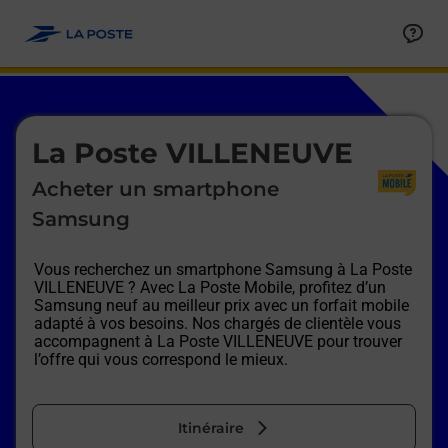
Le lien s'ouvre dans un nouvel onglet
Allez au contenu
Afficher ou masquer la réponse
Afficher ou masquer la réponse
Afficher ou masquer la réponse
Afficher ou masquer la réponse
Afficher ou masquer la réponse
Afficher ou masquer la réponse
Le lien s'ouvre dans un nouvel onglet
La Poste VILLENEUVE
Acheter un smartphone
Samsung
Vous recherchez un smartphone Samsung à
La Poste
VILLENEUVE
? Avec La Poste Mobile, profitez d’un
Samsung neuf au meilleur prix avec un forfait mobile
adapté à vos besoins. Nos chargés de clientèle vous
accompagnent à
La Poste VILLENEUVE
pour trouver
l’offre qui vous correspond le mieux.
Itinéraire