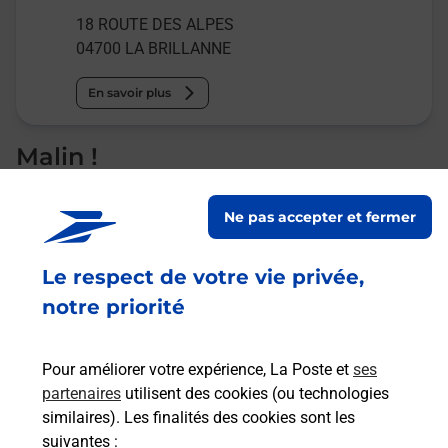
18 ROUTE DES ALPES
04700
LA BRILLANNE
En savoir plus
Malin !
La Poste
Ne pas accepter et fermer
en ligne
Le respect de votre vie privée,
Ouvert 24h/24
notre priorité
En savoir plus
Pour améliorer votre expérience, La Poste et
ses
partenaires
utilisent des cookies (ou technologies
Recherchez un autre point de contact
similaires). Les finalités des cookies sont les
suivantes :