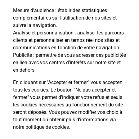
Mesure d’audience
: établir des statistiques
complémentaires sur l’utilisation de nos sites et
Questions fréquemment posées
suivre la navigation.
Analyse et personnalisation
: analyser les parcours
clients et personnaliser en temps réel nos sites et
Quel réseau utilise La Poste Mobile ?
communications en fonction de votre navigation.
Publicité
: permettre de vous adresser des publicités
en lien avec vos centres d’intérêts sur notre site et
Est-ce que je peux garder mon
en dehors.
numéro de mobile gratuitement ?
En cliquant sur "Accepter et fermer" vous acceptez
Est-ce que je peux bénéficier de la 5G
tous les cookies. Le bouton "Ne pas accepter et
avec La Poste Mobile ?
fermer" vous permet d'indiquer votre refus et seuls
les cookies nécessaires au fonctionnement du site
seront déposés. Vous pouvez modifier vos choix à
Est-ce que je peux utiliser mon forfait
à l’étranger avec La Poste Mobile ?
tout moment ou obtenir plus d'informations via
notre politique de cookies
.
Est-ce que je peux payer mon