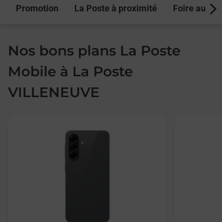
Promotion
La Poste à proximité
Foire aux q
Next
Nos bons plans La Poste
Mobile à La Poste
VILLENEUVE