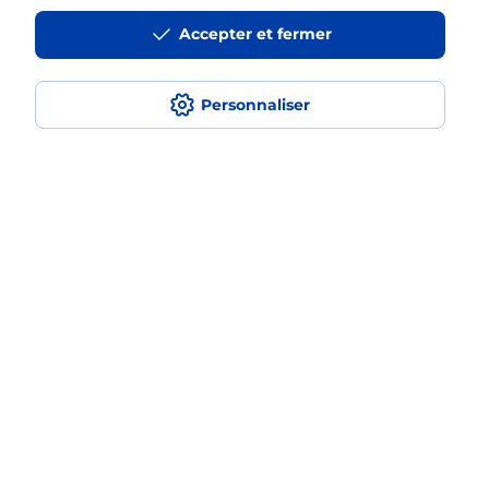
smartphone Samsung en plusieurs
Accepter et fermer
fois avec La Poste Mobile ?
Est-ce que je peux assurer mon
Personnaliser
smartphone Samsung ?
Localiser
Liste
Alpes-de-Haute-Provence
VILLENEUVE
VILLENEUVE
Acheter un smartphone Samsung
Plan du site
Accessibilité : partiellement conforme
Conditions contractuelles