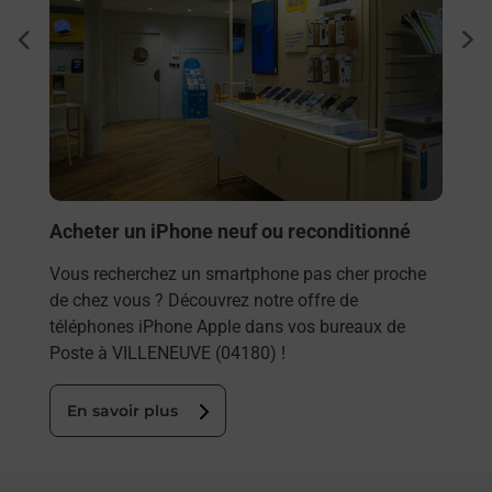
Envo
dent
sui
Vous
rieur
VILL
ez
solu
ste à
En
Acheter un iPhone neuf ou reconditionné
Vous recherchez un smartphone pas cher proche
de chez vous ? Découvrez notre offre de
téléphones iPhone Apple dans vos bureaux de
Poste à VILLENEUVE (04180) !
En savoir plus