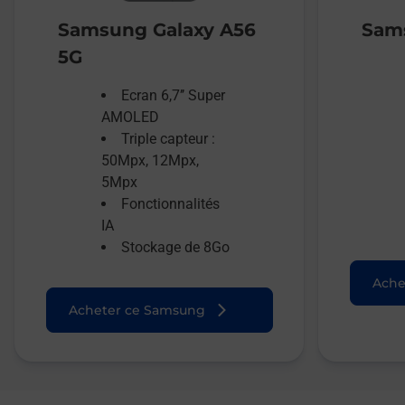
Samsung Galaxy A56
Sams
5G
Ecran 6,7’’ Super
AMOLED
Triple capteur :
50Mpx, 12Mpx,
5Mpx
Fonctionnalités
IA
Stockage de 8Go
Ache
Acheter ce Samsung