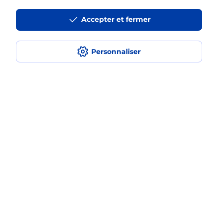
La téléassistance classique avec
Accepter et fermer
médaillon d’alarme qu’est ce que
c’est ?
Personnaliser
Comment fonctionne la
téléassistance classique ?
Comment est installée la
téléassistance classique ?
Localiser
Liste
Alpes-de-Haute-Provence
MANOSQUE
MANOSQUE
Teleassistance