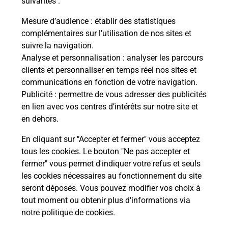
suivantes :
nte
Vous
de c
Mesure d’audience
: établir des statistiques
télé
complémentaires sur l’utilisation de nos sites et
Post
suivre la navigation.
Analyse et personnalisation
: analyser les parcours
En
clients et personnaliser en temps réel nos sites et
Envoyer un colis
communications en fonction de votre navigation.
Publicité
: permettre de vous adresser des publicités
Vous souhaitez envoyer un colis depuis :
en lien avec vos centres d’intérêts sur notre site et
MANOSQUE (04100) ? Découvrez toutes les
en dehors.
solutions proposées par La Poste.
En cliquant sur "Accepter et fermer" vous acceptez
En savoir plus
tous les cookies. Le bouton "Ne pas accepter et
fermer" vous permet d'indiquer votre refus et seuls
les cookies nécessaires au fonctionnement du site
seront déposés. Vous pouvez modifier vos choix à
Questions fréquemment posées
tout moment ou obtenir plus d'informations via
notre politique de cookies
.