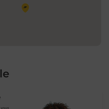
Pin de la carte
le
e
 vous