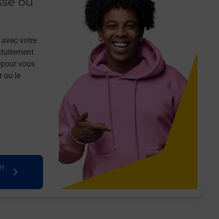
sse ou
 avec votre
atuitement
 pour vous
r ou le
êt