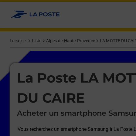
Le lien s'ouvre dans un nouvel onglet
Allez au contenu
Afficher ou masquer la réponse
Afficher ou masquer la réponse
Afficher ou masquer la réponse
Afficher ou masquer la réponse
Afficher ou masquer la réponse
Afficher ou masquer la réponse
Localiser
Liste
Alpes-de-Haute-Provence
LA MOTTE DU CAI
Le lien s'ouvre dans un nouvel onglet
La Poste LA MOT
DU CAIRE
Acheter un smartphone Samsu
Vous recherchez un smartphone Samsung à
La Poste