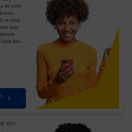
ur de votre
n bonus
Et en plus,
onus pour
léphone
 faire des
us
le en