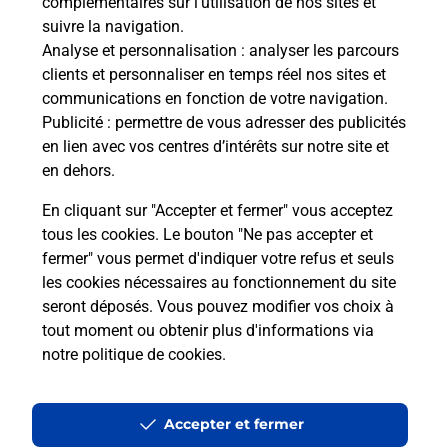
complémentaires sur l’utilisation de nos sites et
suivre la navigation.
Questions fréquemment posées
Analyse et personnalisation
: analyser les parcours
clients et personnaliser en temps réel nos sites et
communications en fonction de votre navigation.
Publicité
: permettre de vous adresser des publicités
Quel réseau utilise La Poste Mobile ?
en lien avec vos centres d’intérêts sur notre site et
en dehors.
Est-ce que je peux garder mon
En cliquant sur "Accepter et fermer" vous acceptez
numéro de mobile gratuitement ?
tous les cookies. Le bouton "Ne pas accepter et
fermer" vous permet d'indiquer votre refus et seuls
Est-ce que je peux bénéficier de la 5G
les cookies nécessaires au fonctionnement du site
avec La Poste Mobile ?
seront déposés. Vous pouvez modifier vos choix à
tout moment ou obtenir plus d'informations via
Est-ce que je peux utiliser mon forfait
notre politique de cookies
.
à l’étranger avec La Poste Mobile ?
Est-ce que je peux payer mon iPhone
Accepter et fermer