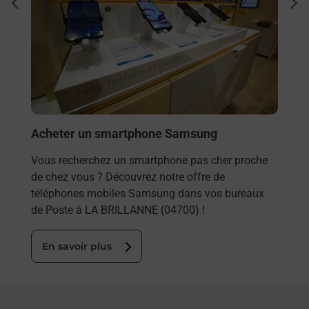
dent
sui
Vous
rieur
BRIL
ez
solu
ste à
En
Acheter un smartphone Samsung
Vous recherchez un smartphone pas cher proche
de chez vous ? Découvrez notre offre de
téléphones mobiles Samsung dans vos bureaux
de Poste à LA BRILLANNE (04700) !
En savoir plus