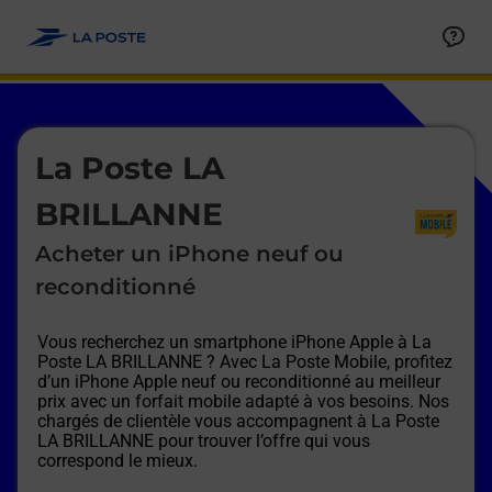
Le lien s'ouvre dans un nouvel onglet
Allez au contenu
Afficher ou masquer la réponse
Afficher ou masquer la réponse
Afficher ou masquer la réponse
Afficher ou masquer la réponse
Afficher ou masquer la réponse
Afficher ou masquer la réponse
Le lien s'ouvre dans un nouvel onglet
La Poste LA
BRILLANNE
Acheter un iPhone neuf ou
reconditionné
Vous recherchez un smartphone iPhone Apple à
La
Poste LA BRILLANNE
? Avec La Poste Mobile, profitez
d’un iPhone Apple neuf ou reconditionné au meilleur
prix avec un forfait mobile adapté à vos besoins. Nos
chargés de clientèle vous accompagnent à
La Poste
LA BRILLANNE
pour trouver l’offre qui vous
correspond le mieux.