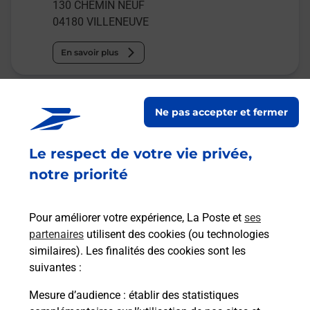
130 CHEMIN NEUF
04180
VILLENEUVE
En savoir plus
Malin !
Ne pas accepter et fermer
La Poste
Le respect de votre vie privée,
en ligne
notre priorité
Ouvert 24h/24
En savoir plus
Pour améliorer votre expérience, La Poste et
ses
partenaires
utilisent des cookies (ou technologies
similaires). Les finalités des cookies sont les
suivantes :
Recherchez un autre point de contact
Mesure d’audience
: établir des statistiques