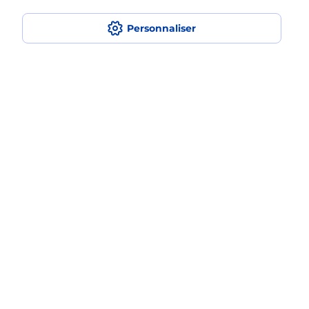
en plusieurs fois avec La Poste Mobile
?
Personnaliser
Est-ce que je peux assurer mon
iPhone ?
Localiser
Liste
Alpes-de-Haute-Provence
LA BRILLANNE
LA BRILLANNE
Acheter un iPhone neuf ou reconditionné
Plan du site
Accessibilité : partiellement conforme
Conditions contractuelles