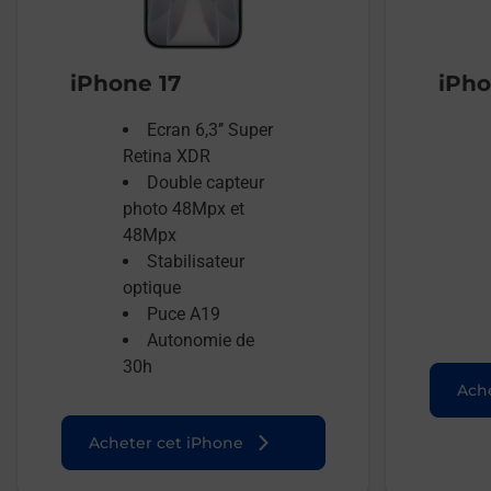
iPhone 17
iPho
Ecran 6,3’’ Super
Retina XDR
Double capteur
photo 48Mpx et
48Mpx
Stabilisateur
optique
Puce A19
Autonomie de
30h
Ache
Acheter cet iPhone