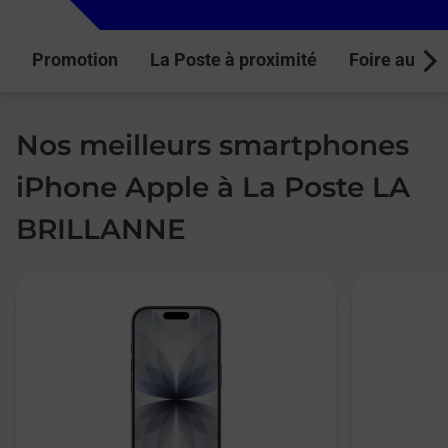
Promotion
La Poste à proximité
Foire aux q
Next
Nos meilleurs smartphones
iPhone Apple à La Poste LA
BRILLANNE