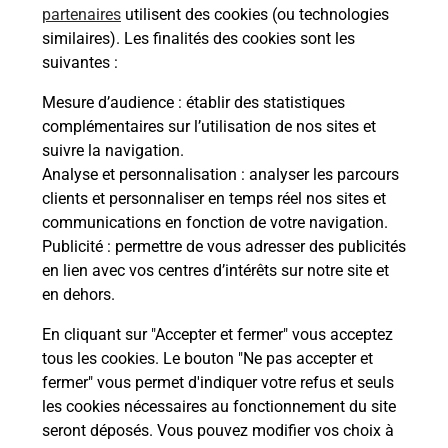
de la route ?
partenaires
utilisent des cookies (ou technologies
similaires). Les finalités des cookies sont les
Combien de temps dure l'examen du
suivantes :
code de la route ?
Mesure d’audience
: établir des statistiques
complémentaires sur l’utilisation de nos sites et
Comment s'inscrire au code de la
suivre la navigation.
route ?
Analyse et personnalisation
: analyser les parcours
clients et personnaliser en temps réel nos sites et
Combien de fautes pour le code de la
communications en fonction de votre navigation.
route ?
Publicité
: permettre de vous adresser des publicités
en lien avec vos centres d’intérêts sur notre site et
en dehors.
En cliquant sur "Accepter et fermer" vous acceptez
tous les cookies. Le bouton "Ne pas accepter et
fermer" vous permet d'indiquer votre refus et seuls
En Savoir Plus sur Digne Les
les cookies nécessaires au fonctionnement du site
Bains
seront déposés. Vous pouvez modifier vos choix à