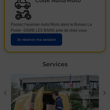
Code Auto/Moto
Passez l'examen Auto/Moto dans le Bureau La
Poste - DIGNE LES BAINS près de chez vous
Je réserve ma session
Services
En savoir plus
En sa
à
Sous
dent
sui
Besoi
et/ou