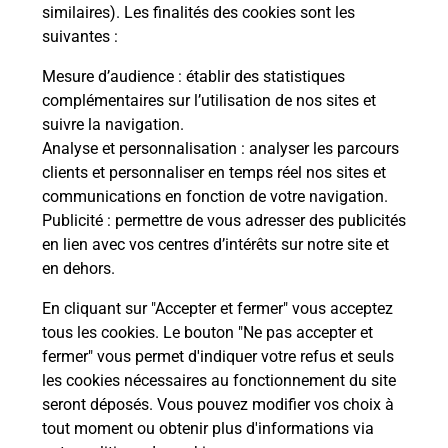
similaires). Les finalités des cookies sont les
suivantes :
Fermé
-
ouvre mardi à
09h00
2 PLACE GENERAL DE GAULLE
Mesure d’audience
: établir des statistiques
06470
GUILLAUMES
complémentaires sur l’utilisation de nos sites et
suivre la navigation.
En savoir plus
Analyse et personnalisation
: analyser les parcours
clients et personnaliser en temps réel nos sites et
communications en fonction de votre navigation.
Malin !
Publicité
: permettre de vous adresser des publicités
en lien avec vos centres d’intérêts sur notre site et
La Poste
en dehors.
en ligne
En cliquant sur "Accepter et fermer" vous acceptez
tous les cookies. Le bouton "Ne pas accepter et
Ouvert 24h/24
fermer" vous permet d'indiquer votre refus et seuls
les cookies nécessaires au fonctionnement du site
En savoir plus
seront déposés. Vous pouvez modifier vos choix à
tout moment ou obtenir plus d'informations via