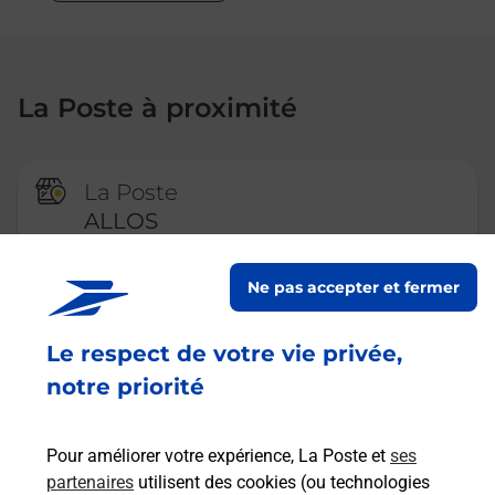
La Poste à proximité
La Poste
ALLOS
Fermé
-
ouvre lundi à
09h00
Ne pas accepter et fermer
LE PRE DE FOIRE
04260
ALLOS
Le respect de votre vie privée,
En savoir plus
notre priorité
Pour améliorer votre expérience, La Poste et
ses
La Poste
partenaires
utilisent des cookies (ou technologies
GUILLAUMES