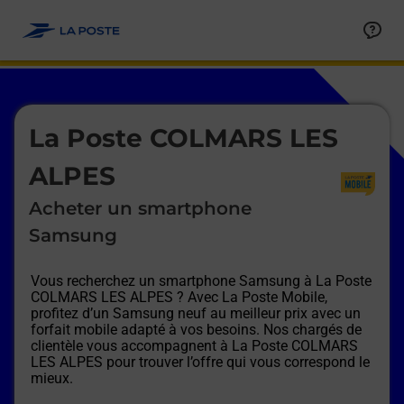
Le lien s'ouvre dans un nouvel onglet
Allez au contenu
Afficher ou masquer la réponse
Afficher ou masquer la réponse
Afficher ou masquer la réponse
Afficher ou masquer la réponse
Afficher ou masquer la réponse
Afficher ou masquer la réponse
Le lien s'ouvre dans un nouvel onglet
La Poste COLMARS LES
ALPES
Acheter un smartphone
Samsung
Vous recherchez un smartphone Samsung à
La Poste
COLMARS LES ALPES
? Avec La Poste Mobile,
profitez d’un Samsung neuf au meilleur prix avec un
forfait mobile adapté à vos besoins. Nos chargés de
clientèle vous accompagnent à
La Poste COLMARS
LES ALPES
pour trouver l’offre qui vous correspond le
mieux.