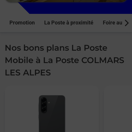
Promotion
La Poste à proximité
Foire aux q
Next
Nos bons plans La Poste
Mobile à La Poste COLMARS
LES ALPES