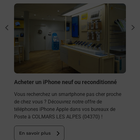
En savoir plus
En sa
Envo
dent
sui
Vous
rieur
COLM
ez
les 
ste à
En
Acheter un iPhone neuf ou reconditionné
Vous recherchez un smartphone pas cher proche
de chez vous ? Découvrez notre offre de
téléphones iPhone Apple dans vos bureaux de
Poste à COLMARS LES ALPES (04370) !
En savoir plus