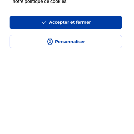
notre politique de cookies
.
Recherchez un autre point de contact
Accepter et fermer
Questions fréquemment posées
Personnaliser
Quel réseau utilise La Poste Mobile ?
Est-ce que je peux garder mon
numéro de mobile gratuitement ?
Est-ce que je peux bénéficier de la 5G
avec La Poste Mobile ?
Est-ce que je peux utiliser mon forfait
à l’étranger avec La Poste Mobile ?