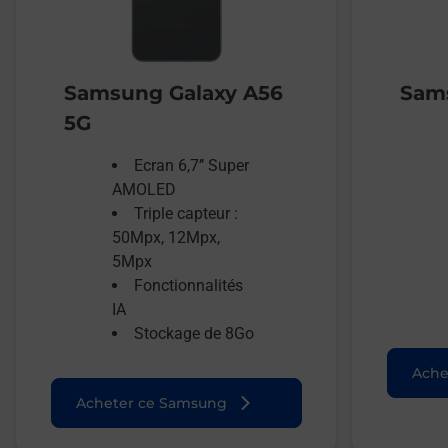
Samsung Galaxy A56
Sams
5G
Ecran 6,7’’ Super
AMOLED
Triple capteur :
50Mpx, 12Mpx,
5Mpx
Fonctionnalités
IA
Stockage de 8Go
Ache
Acheter ce Samsung