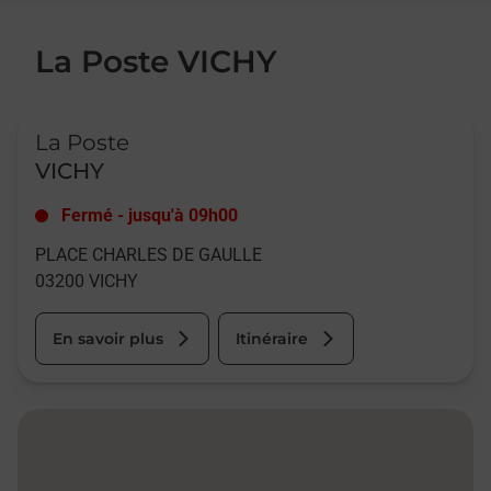
La Poste VICHY
Le lien s'ouvre dans un nouvel onglet
La Poste
VICHY
Fermé
-
jusqu'à
09h00
PLACE CHARLES DE GAULLE
03200
VICHY
En savoir plus
Itinéraire