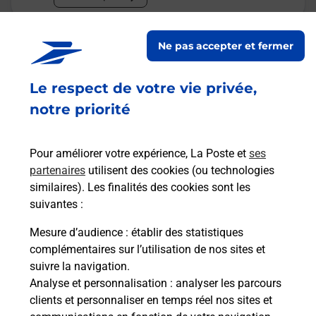
Malin !
Ne pas accepter et fermer
La Poste
Le respect de votre vie privée,
en ligne
notre priorité
Ouvert 24h/24
Pour améliorer votre expérience, La Poste et
ses
En savoir plus
partenaires
utilisent des cookies (ou technologies
similaires). Les finalités des cookies sont les
suivantes :
Recherchez un autre point de contact
Mesure d’audience
: établir des statistiques
complémentaires sur l’utilisation de nos sites et
suivre la navigation.
Analyse et personnalisation
: analyser les parcours
Questions fréquemment posées
clients et personnaliser en temps réel nos sites et