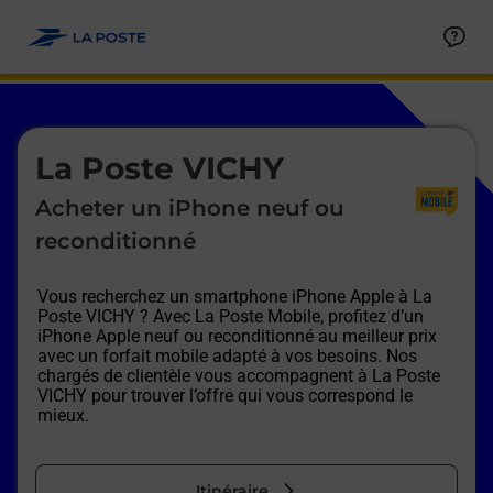
Le lien s'ouvre dans un nouvel onglet
Allez au contenu
Afficher ou masquer la réponse
Afficher ou masquer la réponse
Afficher ou masquer la réponse
Afficher ou masquer la réponse
Afficher ou masquer la réponse
Afficher ou masquer la réponse
Le lien s'ouvre dans un nouvel onglet
La Poste VICHY
Acheter un iPhone neuf ou
reconditionné
Vous recherchez un smartphone iPhone Apple à
La
Poste VICHY
? Avec La Poste Mobile, profitez d’un
iPhone Apple neuf ou reconditionné au meilleur prix
avec un forfait mobile adapté à vos besoins. Nos
chargés de clientèle vous accompagnent à
La Poste
VICHY
pour trouver l’offre qui vous correspond le
mieux.
Itinéraire