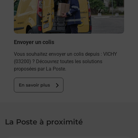
télé
de P
En
Envoyer un colis
Vous souhaitez envoyer un colis depuis : VICHY
(03200) ? Découvrez toutes les solutions
proposées par La Poste.
En savoir plus
La Poste à proximité