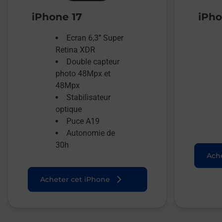
iPhone 17
iPho
Ecran 6,3’’ Super
Retina XDR
Double capteur
photo 48Mpx et
48Mpx
Stabilisateur
optique
Puce A19
Autonomie de
30h
Ache
Acheter cet iPhone