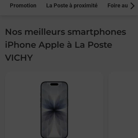
Promotion
La Poste à proximité
Foire aux q
Next
Nos meilleurs smartphones
iPhone Apple à La Poste
VICHY