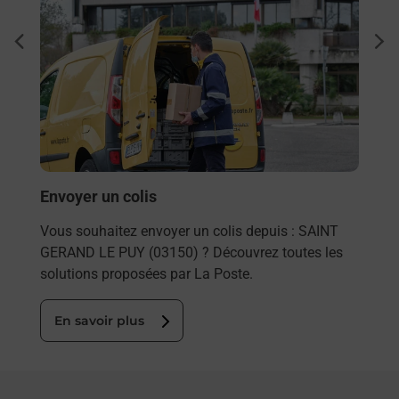
Ach
dent
sui
rieur
Vous
ez
de c
ste à
télé
de P
En
Envoyer un colis
Vous souhaitez envoyer un colis depuis : SAINT
GERAND LE PUY (03150) ? Découvrez toutes les
solutions proposées par La Poste.
En savoir plus