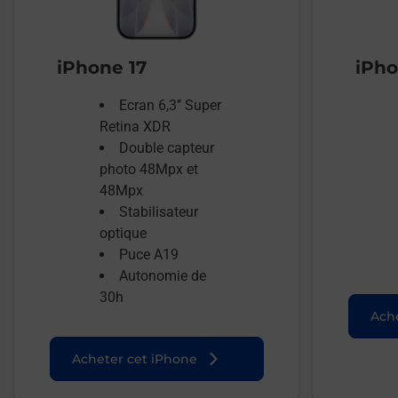
iPhone 17
iPho
Ecran 6,3’’ Super
Retina XDR
Double capteur
photo 48Mpx et
48Mpx
Stabilisateur
optique
Puce A19
Autonomie de
30h
Ache
Acheter cet iPhone