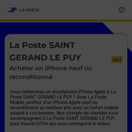
Le lien s'ouvre dans un nouvel onglet
Allez au contenu
Afficher ou masquer la réponse
Afficher ou masquer la réponse
Afficher ou masquer la réponse
Afficher ou masquer la réponse
Afficher ou masquer la réponse
Afficher ou masquer la réponse
Le lien s'ouvre dans un nouvel onglet
La Poste SAINT
GERAND LE PUY
Acheter un iPhone neuf ou
reconditionné
Vous recherchez un smartphone iPhone Apple à
La
Poste SAINT GERAND LE PUY
? Avec La Poste
Mobile, profitez d’un iPhone Apple neuf ou
reconditionné au meilleur prix avec un forfait mobile
adapté à vos besoins. Nos chargés de clientèle vous
accompagnent à
La Poste SAINT GERAND LE PUY
pour trouver l’offre qui vous correspond le mieux.