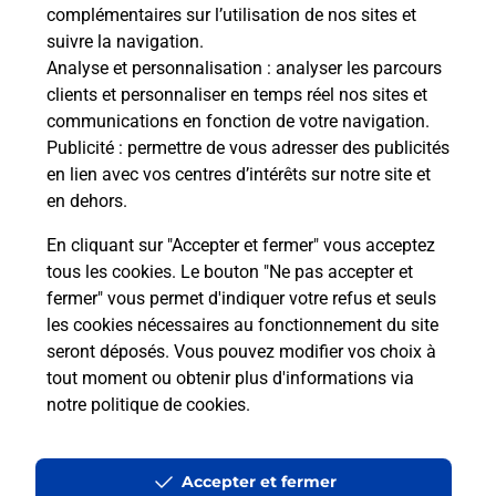
complémentaires sur l’utilisation de nos sites et
suivre la navigation.
Questions fréquemment posées
Analyse et personnalisation
: analyser les parcours
clients et personnaliser en temps réel nos sites et
communications en fonction de votre navigation.
Publicité
: permettre de vous adresser des publicités
Quel réseau utilise La Poste Mobile ?
en lien avec vos centres d’intérêts sur notre site et
en dehors.
Est-ce que je peux garder mon
numéro de mobile gratuitement ?
En cliquant sur "Accepter et fermer" vous acceptez
tous les cookies. Le bouton "Ne pas accepter et
fermer" vous permet d'indiquer votre refus et seuls
Est-ce que je peux bénéficier de la 5G
avec La Poste Mobile ?
les cookies nécessaires au fonctionnement du site
seront déposés. Vous pouvez modifier vos choix à
tout moment ou obtenir plus d'informations via
Est-ce que je peux utiliser mon forfait
notre politique de cookies
.
à l’étranger avec La Poste Mobile ?
Est-ce que je peux payer mon iPhone
Accepter et fermer