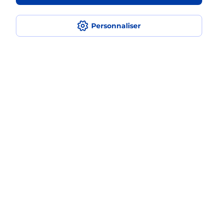
en plusieurs fois avec La Poste Mobile
?
Personnaliser
Est-ce que je peux assurer mon
iPhone ?
Localiser
Liste
Allier
ST GERAND LE PUY
SAINT GERAND LE PUY
Acheter un iPhone neuf ou reconditionné
Plan du site
Accessibilité : partiellement conforme
Conditions contractuelles