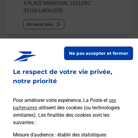
4 PLACE MARECHAL LECLERC
03120
LAPALISSE
En savoir plus
Malin !
Ne pas accepter et fermer
La Poste
en ligne
Le respect de votre vie privée,
notre priorité
Ouvert 24h/24
En savoir plus
Pour améliorer votre expérience, La Poste et
ses
partenaires
utilisent des cookies (ou technologies
similaires). Les finalités des cookies sont les
Recherchez un autre point de contact
suivantes :
Mesure d’audience
: établir des statistiques