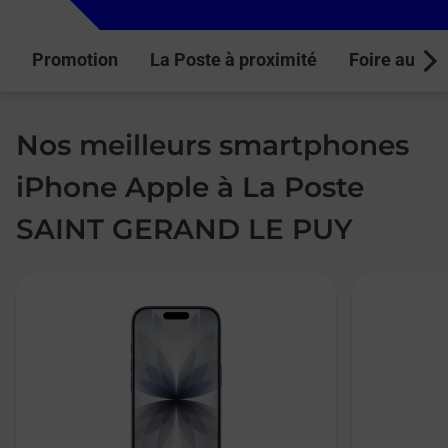
Promotion
La Poste à proximité
Foire aux q
Next
Nos meilleurs smartphones
iPhone Apple à La Poste
SAINT GERAND LE PUY