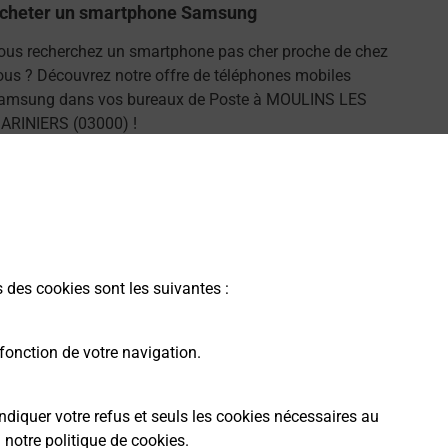
cheter un smartphone Samsung
ous recherchez un smartphone pas cher proche de chez
ous ? Découvrez notre offre de téléphones mobiles
amsung dans vos bureaux de Poste à MOULINS LES
ARINIERS (03000) !
En savoir plus
s des cookies sont les suivantes :
fonction de votre navigation.
ndiquer votre refus et seuls les cookies nécessaires au
a
notre politique de cookies
.