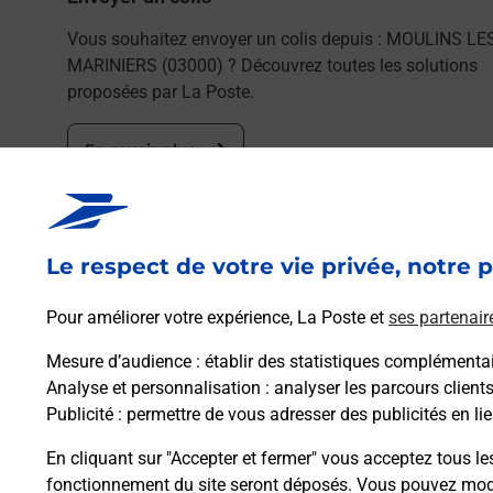
Vous souhaitez envoyer un colis depuis : MOULINS LE
MARINIERS (03000) ? Découvrez toutes les solutions
proposées par La Poste.
En savoir plus
Le respect de votre vie privée, notre p
Pour améliorer votre expérience, La Poste et
ses partenair
Foire aux questio
Mesure d’audience
: établir des statistiques complémentair
Analyse et personnalisation
: analyser les parcours client
Publicité
: permettre de vous adresser des publicités en lie
Quel âge minimum faut-il pour pa
En cliquant sur "Accepter et fermer" vous acceptez tous le
fonctionnement du site seront déposés. Vous pouvez modi