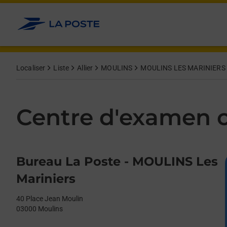
Le lien s'ouvre dans un nouvel onglet
Allez au contenu
Day of the Week
Get directions to Centre d&#39;examen code bateau at 40 Plac
Afficher ou masquer la réponse
Afficher ou masquer la réponse
Afficher ou masquer la réponse
Afficher ou masquer la réponse
Hours
Localiser
Liste
Allier
MOULINS
MOULINS LES MARINIERS
Centre d'examen 
Bureau La Poste - MOULINS Les
Mariniers
40 Place Jean Moulin
03000
Moulins