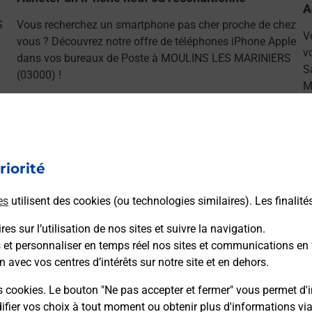
A
S
Vous recherchez un smartphone pas cher proche de chez
V
vous ? Découvrez notre offre de téléphones iPhone Apple
v
dans vos bureaux de Poste à MOULINS LES MARINIERS
S
(03000) !
M
En savoir plus
riorité
es
utilisent des cookies (ou technologies similaires). Les finalité
ns
es sur l’utilisation de nos sites et suivre la navigation.
s et personnaliser en temps réel nos sites et communications en 
n avec vos centres d’intérêts sur notre site et en dehors.
sser le permis bateau ?
s cookies. Le bouton "Ne pas accepter et fermer" vous permet d'i
fier vos choix à tout moment ou obtenir plus d'informations vi