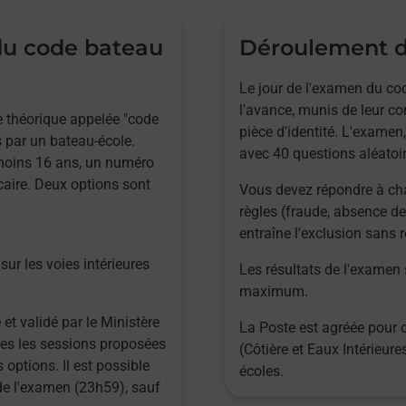
 du code bateau
Déroulement d
Le jour de l'examen du cod
l'avance, munis de leur co
ve théorique appelée "code
pièce d'identité. L'examen,
 par un bateau-école.
avec 40 questions aléatoir
 moins 16 ans, un numéro
caire. Deux options sont
Vous devez répondre à ch
règles (fraude, absence de
entraîne l'exclusion sans
sur les voies intérieures
Les résultats de l'examen
maximum.
 et validé par le Ministère
La Poste est agréée pour 
utes les sessions proposées
(Côtière et Eaux Intérieur
 options. Il est possible
écoles.
 de l'examen (23h59), sauf