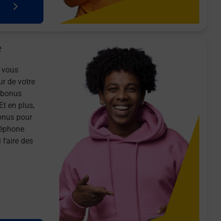
e
 vous
ur de votre
n bonus
Et en plus,
onus pour
léphone
 faire des