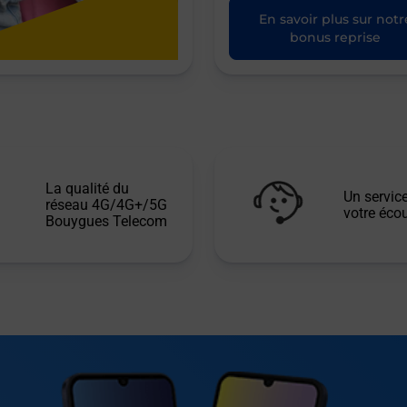
En savoir plus sur notr
bonus reprise
La qualité du
Un service
réseau 4G/4G+/5G
votre écou
Bouygues Telecom