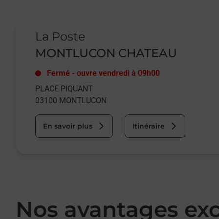
Le lien s'ouvre dans un nouvel onglet
La Poste
MONTLUCON CHATEAU
Fermé
-
ouvre vendredi à
09h00
PLACE PIQUANT
03100
MONTLUCON
En savoir plus
Itinéraire
Nos avantages exc