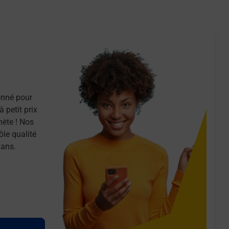
onné pour
 petit prix
nète ! Nos
ôle qualité
 ans.