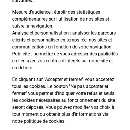
suivantes :
che
Vous
de c
Mesure d’audience
: établir des statistiques
ux
télé
complémentaires sur l’utilisation de nos sites et
Post
suivre la navigation.
Analyse et personnalisation
: analyser les parcours
En
clients et personnaliser en temps réel nos sites et
Envoyer un colis
communications en fonction de votre navigation.
Publicité
: permettre de vous adresser des publicités
Vous souhaitez envoyer un colis depuis : LE
en lien avec vos centres d’intérêts sur notre site et
VEURDRE (03320) ? Découvrez toutes les
en dehors.
solutions proposées par La Poste.
En cliquant sur "Accepter et fermer" vous acceptez
En savoir plus
tous les cookies. Le bouton "Ne pas accepter et
fermer" vous permet d'indiquer votre refus et seuls
les cookies nécessaires au fonctionnement du site
seront déposés. Vous pouvez modifier vos choix à
Questions fréquemment posées
tout moment ou obtenir plus d'informations via
notre politique de cookies
.