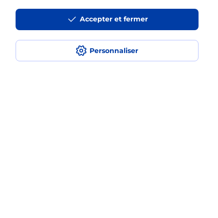
La téléassistance classique avec
Accepter et fermer
médaillon d’alarme qu’est ce que
c’est ?
Personnaliser
Comment fonctionne la
téléassistance classique ?
Comment est installée la
téléassistance classique ?
Localiser
Liste
Allier
LE VEURDRE
LE VEURDRE
Teleassistance