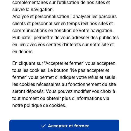
complémentaires sur l’utilisation de nos sites et
suivre la navigation.
Quel réseau utilise La Poste Mobile ?
Analyse et personnalisation
: analyser les parcours
clients et personnaliser en temps réel nos sites et
communications en fonction de votre navigation.
Est-ce que je peux garder mon
Publicité
: permettre de vous adresser des publicités
numéro de mobile gratuitement ?
en lien avec vos centres d’intérêts sur notre site et
en dehors.
Est-ce que je peux bénéficier de la 5G
avec La Poste Mobile ?
En cliquant sur "Accepter et fermer" vous acceptez
tous les cookies. Le bouton "Ne pas accepter et
fermer" vous permet d'indiquer votre refus et seuls
Est-ce que je peux utiliser mon forfait
à l’étranger avec La Poste Mobile ?
les cookies nécessaires au fonctionnement du site
seront déposés. Vous pouvez modifier vos choix à
tout moment ou obtenir plus d'informations via
Est-ce que je peux payer mon iPhone
notre politique de cookies
.
en plusieurs fois avec La Poste Mobile
?
Accepter et fermer
Est-ce que je peux assurer mon