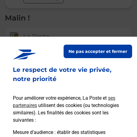
Malin !
La Poste
en ligne
Ne pas accepter et fermer
Ouvert 24h/24
Le respect de votre vie privée,
En savoir plus
notre priorité
Recherchez un autre point de contact
Pour améliorer votre expérience, La Poste et
ses
partenaires
utilisent des cookies (ou technologies
similaires). Les finalités des cookies sont les
suivantes :
Questions fréquemment posées
Mesure d’audience
: établir des statistiques