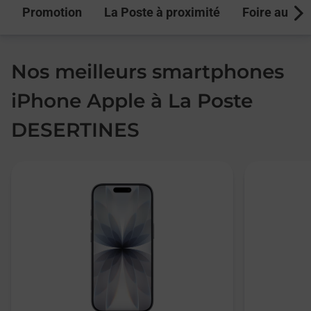
Promotion
La Poste à proximité
Foire aux q
Next
Nos meilleurs smartphones
iPhone Apple à La Poste
DESERTINES