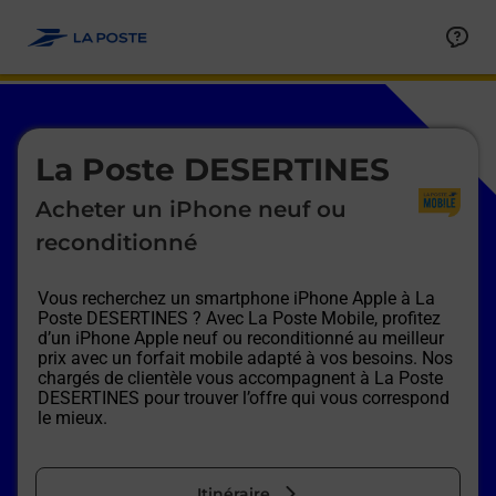
Le lien s'ouvre dans un nouvel onglet
Allez au contenu
Afficher ou masquer la réponse
Afficher ou masquer la réponse
Afficher ou masquer la réponse
Afficher ou masquer la réponse
Afficher ou masquer la réponse
Afficher ou masquer la réponse
Le lien s'ouvre dans un nouvel onglet
La Poste DESERTINES
Acheter un iPhone neuf ou
reconditionné
Vous recherchez un smartphone iPhone Apple à
La
Poste DESERTINES
? Avec La Poste Mobile, profitez
d’un iPhone Apple neuf ou reconditionné au meilleur
prix avec un forfait mobile adapté à vos besoins. Nos
chargés de clientèle vous accompagnent à
La Poste
DESERTINES
pour trouver l’offre qui vous correspond
le mieux.
Itinéraire