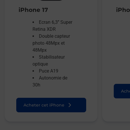
iPhone 17
iPho
Ecran 6,3’’ Super
Retina XDR
Double capteur
photo 48Mpx et
48Mpx
Stabilisateur
optique
Puce A19
Autonomie de
30h
Ache
Acheter cet iPhone