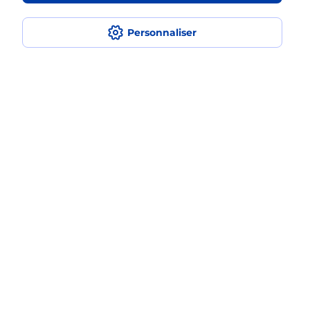
iPhone ?
Personnaliser
Localiser
Liste
Allier
DESERTINES
DESERTINES
Acheter un iPhone neuf ou reconditionné
Plan du site
Accessibilité : partiellement conforme
Conditions contractuelles
Mentions légales
Données personnelles et cookies