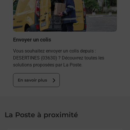
ez
de c
ste à
télé
de P
En
Envoyer un colis
Vous souhaitez envoyer un colis depuis :
DESERTINES (03630) ? Découvrez toutes les
solutions proposées par La Poste.
En savoir plus
La Poste à proximité