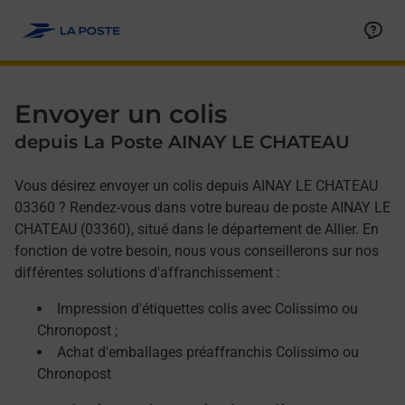
Allez au contenu
Afficher ou masquer la réponse
Afficher ou masquer la réponse
Afficher ou masquer la réponse
Envoyer un colis
depuis La Poste AINAY LE CHATEAU
Vous désirez envoyer un colis depuis AINAY LE CHATEAU
03360 ? Rendez-vous dans votre bureau de poste AINAY LE
CHATEAU (03360), situé dans le département de Allier. En
fonction de votre besoin, nous vous conseillerons sur nos
différentes solutions d'affranchissement :
Impression d'étiquettes colis avec Colissimo ou
Chronopost ;
Achat d'emballages préaffranchis Colissimo ou
Chronopost