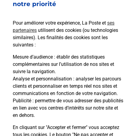
notre priorité
Questions fréquemment posées
Pour améliorer votre expérience, La Poste et
ses
partenaires
utilisent des cookies (ou technologies
similaires). Les finalités des cookies sont les
Comment retourner un colis acheté
suivantes :
en ligne depuis votre boîte aux lettres
?
Mesure d’audience
: établir des statistiques
complémentaires sur l’utilisation de nos sites et
suivre la navigation.
Comment envoyer un colis ou faire un
Analyse et personnalisation
: analyser les parcours
retour chez un e-commerçant sans se
clients et personnaliser en temps réel nos sites et
déplacer ?
communications en fonction de votre navigation.
Publicité
: permettre de vous adresser des publicités
Envoyer un petit colis au meilleur
en lien avec vos centres d’intérêts sur notre site et
prix ?
en dehors.
En cliquant sur "Accepter et fermer" vous acceptez
tous les cookies. Le bouton "Ne pas accepter et