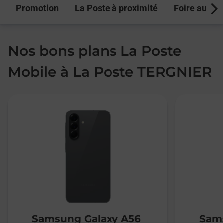
Promotion
La Poste à proximité
Foire aux q
Next
Nos bons plans La Poste
Mobile à La Poste TERGNIER
Samsung Galaxy A56
Sams