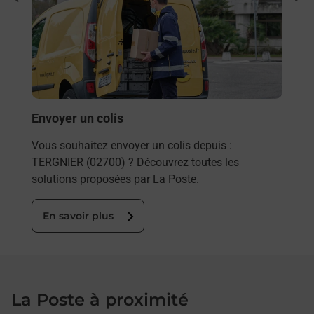
te
Vous
de c
télé
Post
En
Envoyer un colis
Vous souhaitez envoyer un colis depuis :
TERGNIER (02700) ? Découvrez toutes les
solutions proposées par La Poste.
En savoir plus
La Poste à proximité