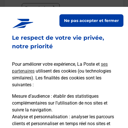
En savoir plus
Ne pas accepter et fermer
Malin !
Le respect de votre vie privée,
La Poste
notre priorité
en ligne
Ouvert 24h/24
Pour améliorer votre expérience, La Poste et
ses
partenaires
utilisent des cookies (ou technologies
En savoir plus
similaires). Les finalités des cookies sont les
suivantes :
Mesure d’audience
: établir des statistiques
Recherchez un autre point de contact
complémentaires sur l’utilisation de nos sites et
suivre la navigation.
Analyse et personnalisation
: analyser les parcours
clients et personnaliser en temps réel nos sites et
Questions fréquemment posées