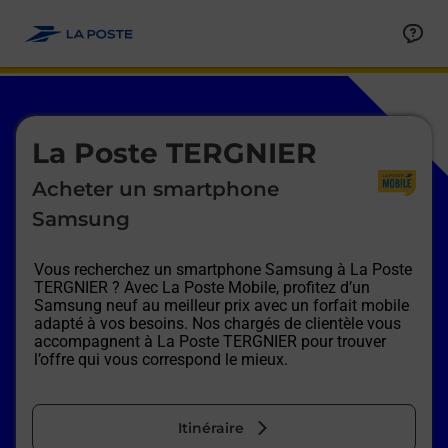
Le lien s'ouvre dans un nouvel onglet
Allez au contenu
Afficher ou masquer la réponse
Afficher ou masquer la réponse
Afficher ou masquer la réponse
Afficher ou masquer la réponse
Afficher ou masquer la réponse
Afficher ou masquer la réponse
Le lien s'ouvre dans un nouvel onglet
La Poste TERGNIER
Acheter un smartphone
Samsung
Vous recherchez un smartphone Samsung à
La Poste
TERGNIER
? Avec La Poste Mobile, profitez d’un
Samsung neuf au meilleur prix avec un forfait mobile
adapté à vos besoins. Nos chargés de clientèle vous
accompagnent à
La Poste TERGNIER
pour trouver
l’offre qui vous correspond le mieux.
Itinéraire