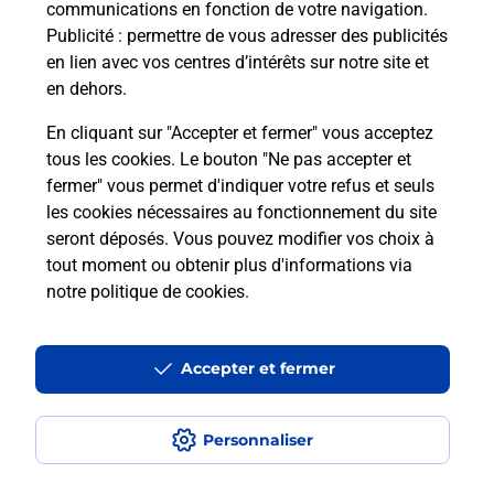
communications en fonction de votre navigation.
Publicité
: permettre de vous adresser des publicités
en lien avec vos centres d’intérêts sur notre site et
en dehors.
Quel réseau utilise La Poste Mobile ?
En cliquant sur "Accepter et fermer" vous acceptez
Est-ce que je peux garder mon
tous les cookies. Le bouton "Ne pas accepter et
numéro de mobile gratuitement ?
fermer" vous permet d'indiquer votre refus et seuls
les cookies nécessaires au fonctionnement du site
seront déposés. Vous pouvez modifier vos choix à
Est-ce que je peux bénéficier de la 5G
avec La Poste Mobile ?
tout moment ou obtenir plus d'informations via
notre politique de cookies
.
Est-ce que je peux utiliser mon forfait
à l’étranger avec La Poste Mobile ?
Accepter et fermer
Est-ce que je peux payer mon
smartphone Samsung en plusieurs
Personnaliser
fois avec La Poste Mobile ?