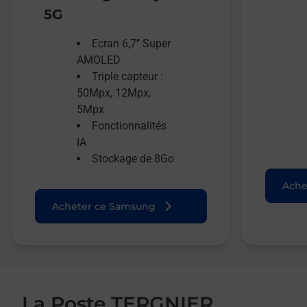
5G
Ecran 6,7’’ Super
AMOLED
Triple capteur :
50Mpx, 12Mpx,
5Mpx
Fonctionnalités
IA
Stockage de 8Go
Ache
Acheter ce Samsung
La Poste TERGNIER