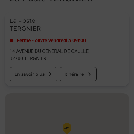
Le lien s'ouvre dans un nouvel onglet
La Poste
TERGNIER
Fermé
-
ouvre vendredi à
09h00
14 AVENUE DU GENERAL DE GAULLE
02700
TERGNIER
En savoir plus
Itinéraire
Pin de la carte