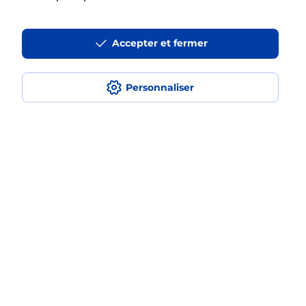
Accepter et fermer
La téléassistance classique avec
médaillon d’alarme qu’est ce que
c’est ?
Personnaliser
Comment fonctionne la
téléassistance classique ?
Comment est installée la
téléassistance classique ?
Localiser
Liste
Aisne
OULCHY LE CHATEAU
OULCHY LE CHATEAU
Teleassistance