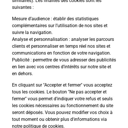
similaires). Les finalités des cookies sont les
LCHY
suivantes :
Vous
de c
Mesure d’audience
: établir des statistiques
télé
complémentaires sur l’utilisation de nos sites et
de P
suivre la navigation.
Analyse et personnalisation
: analyser les parcours
En
clients et personnaliser en temps réel nos sites et
Acheter un iPhone neuf ou reconditionné
communications en fonction de votre navigation.
Publicité
: permettre de vous adresser des publicités
Vous recherchez un smartphone pas cher proche
en lien avec vos centres d’intérêts sur notre site et
de chez vous ? Découvrez notre offre de
en dehors.
téléphones iPhone Apple dans vos bureaux de
Poste à OULCHY LE CHATEAU (02210) !
En cliquant sur "Accepter et fermer" vous acceptez
tous les cookies. Le bouton "Ne pas accepter et
En savoir plus
fermer" vous permet d'indiquer votre refus et seuls
les cookies nécessaires au fonctionnement du site
seront déposés. Vous pouvez modifier vos choix à
tout moment ou obtenir plus d'informations via
Questions fréquemment posées
notre politique de cookies
.