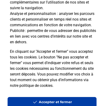
complémentaires sur l’utilisation de nos sites et
suivre la navigation.
Analyse et personnalisation
: analyser les parcours
La Poste à proximité
clients et personnaliser en temps réel nos sites et
communications en fonction de votre navigation.
Publicité
: permettre de vous adresser des publicités
La Poste
en lien avec vos centres d’intérêts sur notre site et
WIMY
en dehors.
Fermé
-
ouvre vendredi à
09h00
En cliquant sur "Accepter et fermer" vous acceptez
tous les cookies. Le bouton "Ne pas accepter et
4 RUE DE LA LIBERATION
fermer" vous permet d'indiquer votre refus et seuls
02500
WIMY
les cookies nécessaires au fonctionnement du site
seront déposés. Vous pouvez modifier vos choix à
En savoir plus
tout moment ou obtenir plus d'informations via
notre politique de cookies
.
La Poste
HIRSON
Accepter et fermer