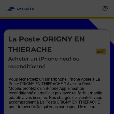
Le lien s'ouvre dans un nouvel onglet
Allez au contenu
Afficher ou masquer la réponse
Afficher ou masquer la réponse
Afficher ou masquer la réponse
Afficher ou masquer la réponse
Afficher ou masquer la réponse
Afficher ou masquer la réponse
Le lien s'ouvre dans un nouvel onglet
La Poste ORIGNY EN
THIERACHE
Acheter un iPhone neuf ou
reconditionné
Vous recherchez un smartphone iPhone Apple à
La
Poste ORIGNY EN THIERACHE
? Avec La Poste
Mobile, profitez d’un iPhone Apple neuf ou
reconditionné au meilleur prix avec un forfait mobile
adapté à vos besoins. Nos chargés de clientèle vous
accompagnent à
La Poste ORIGNY EN THIERACHE
pour trouver l’offre qui vous correspond le mieux.