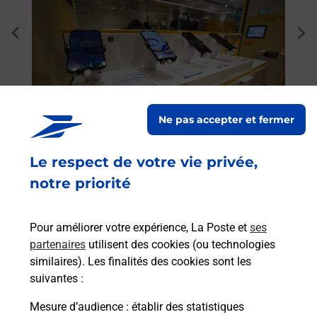
Envo
dent
sui
Vous
rieur
EN T
ez
solu
ste à
En
Ne pas accepter et fermer
Le respect de votre vie privée,
Acheter un smartphone Samsung
notre priorité
Vous recherchez un smartphone pas cher proche
de chez vous ? Découvrez notre offre de
Pour améliorer votre expérience, La Poste et
ses
téléphones mobiles Samsung dans vos bureaux
partenaires
utilisent des cookies (ou technologies
de Poste à ORIGNY EN THIERACHE (02550) !
similaires). Les finalités des cookies sont les
suivantes :
En savoir plus
Mesure d’audience
: établir des statistiques