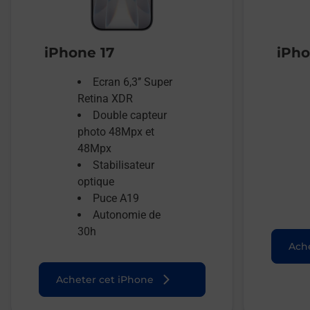
iPhone 17
iPho
Ecran 6,3’’ Super
Retina XDR
Double capteur
photo 48Mpx et
48Mpx
Stabilisateur
optique
Puce A19
Autonomie de
30h
Ache
Acheter cet iPhone