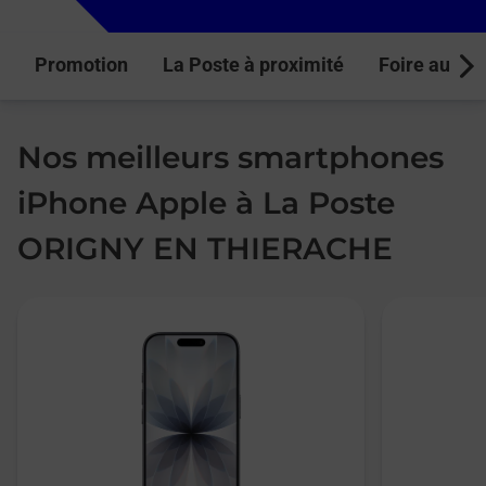
Promotion
La Poste à proximité
Foire aux q
Next
Nos meilleurs smartphones
iPhone Apple à La Poste
ORIGNY EN THIERACHE