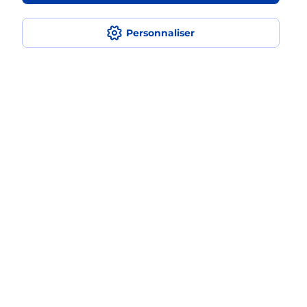
Fermé
-
ouvre vendredi à
09h00
Personnaliser
20 RUE PASTEUR
02500
HIRSON
En savoir plus
Malin !
La Poste
en ligne
Ouvert 24h/24
En savoir plus
Recherchez un autre point de contact