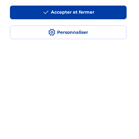
Accepter et fermer
La téléassistance classique avec
médaillon d’alarme qu’est ce que
c’est ?
Personnaliser
Comment fonctionne la
téléassistance classique ?
Comment est installée la
téléassistance classique ?
Localiser
Liste
Aisne
NOGENT L ARTAUD
NOGENT L ARTAUD
Teleassistance