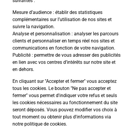
suivantes :
che
Vous
de c
Mesure d’audience
: établir des statistiques
ux
télé
complémentaires sur l’utilisation de nos sites et
de P
suivre la navigation.
Analyse et personnalisation
: analyser les parcours
En
clients et personnaliser en temps réel nos sites et
Acheter un iPhone neuf ou reconditionné
communications en fonction de votre navigation.
Publicité
: permettre de vous adresser des publicités
Vous recherchez un smartphone pas cher proche
en lien avec vos centres d’intérêts sur notre site et
de chez vous ? Découvrez notre offre de
en dehors.
téléphones iPhone Apple dans vos bureaux de
Poste à NOGENT L ARTAUD (02310) !
En cliquant sur "Accepter et fermer" vous acceptez
tous les cookies. Le bouton "Ne pas accepter et
En savoir plus
fermer" vous permet d'indiquer votre refus et seuls
les cookies nécessaires au fonctionnement du site
seront déposés. Vous pouvez modifier vos choix à
tout moment ou obtenir plus d'informations via
Questions fréquemment posées
notre politique de cookies
.