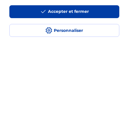
Accepter et fermer
La téléassistance classique avec
médaillon d’alarme qu’est ce que
c’est ?
Personnaliser
Comment fonctionne la
téléassistance classique ?
Comment est installée la
téléassistance classique ?
Localiser
Liste
Aisne
LA FERTE MILON
LA FERTE MILON
Teleassistance