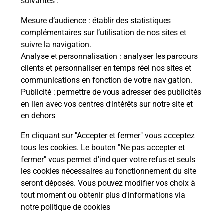
suivantes :
Vous
de c
Mesure d’audience
: établir des statistiques
télé
complémentaires sur l’utilisation de nos sites et
de P
suivre la navigation.
Analyse et personnalisation
: analyser les parcours
En
clients et personnaliser en temps réel nos sites et
Acheter un iPhone neuf ou reconditionné
communications en fonction de votre navigation.
Publicité
: permettre de vous adresser des publicités
Vous recherchez un smartphone pas cher proche
en lien avec vos centres d’intérêts sur notre site et
de chez vous ? Découvrez notre offre de
en dehors.
téléphones iPhone Apple dans vos bureaux de
Poste à LA FERTE MILON (02460) !
En cliquant sur "Accepter et fermer" vous acceptez
tous les cookies. Le bouton "Ne pas accepter et
En savoir plus
fermer" vous permet d'indiquer votre refus et seuls
les cookies nécessaires au fonctionnement du site
seront déposés. Vous pouvez modifier vos choix à
tout moment ou obtenir plus d'informations via
Questions fréquemment posées
notre politique de cookies
.