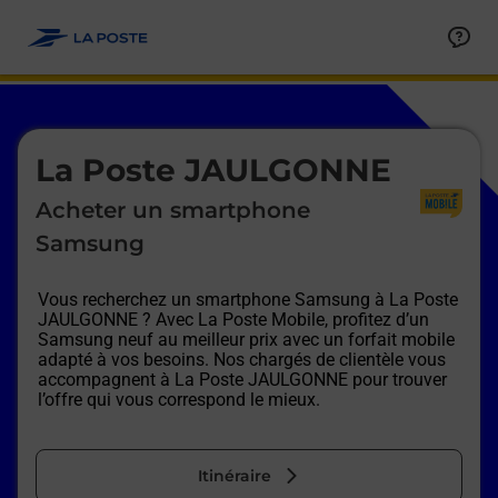
Le lien s'ouvre dans un nouvel onglet
Allez au contenu
Afficher ou masquer la réponse
Afficher ou masquer la réponse
Afficher ou masquer la réponse
Afficher ou masquer la réponse
Afficher ou masquer la réponse
Afficher ou masquer la réponse
Le lien s'ouvre dans un nouvel onglet
La Poste JAULGONNE
Acheter un smartphone
Samsung
Vous recherchez un smartphone Samsung à
La Poste
JAULGONNE
? Avec La Poste Mobile, profitez d’un
Samsung neuf au meilleur prix avec un forfait mobile
adapté à vos besoins. Nos chargés de clientèle vous
accompagnent à
La Poste JAULGONNE
pour trouver
l’offre qui vous correspond le mieux.
Itinéraire