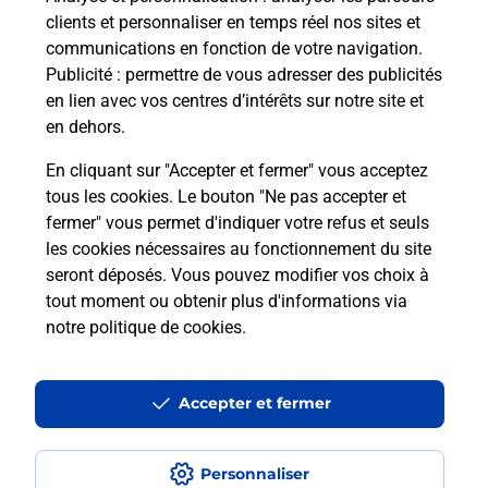
Recherchez un autre point de contact
clients et personnaliser en temps réel nos sites et
communications en fonction de votre navigation.
Publicité
: permettre de vous adresser des publicités
en lien avec vos centres d’intérêts sur notre site et
Questions fréquemment posées
en dehors.
En cliquant sur "Accepter et fermer" vous acceptez
tous les cookies. Le bouton "Ne pas accepter et
Quel réseau utilise La Poste Mobile ?
fermer" vous permet d'indiquer votre refus et seuls
les cookies nécessaires au fonctionnement du site
Est-ce que je peux garder mon
seront déposés. Vous pouvez modifier vos choix à
numéro de mobile gratuitement ?
tout moment ou obtenir plus d'informations via
notre politique de cookies
.
Est-ce que je peux bénéficier de la 5G
avec La Poste Mobile ?
Accepter et fermer
Est-ce que je peux utiliser mon forfait
à l’étranger avec La Poste Mobile ?
Personnaliser