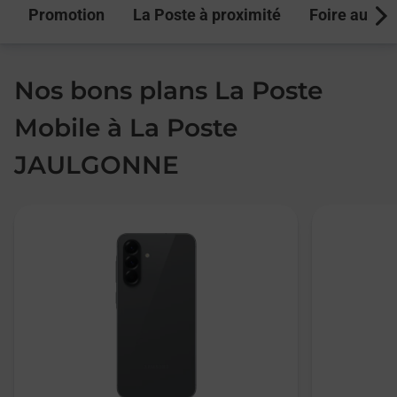
Promotion
La Poste à proximité
Foire aux q
Next
Nos bons plans La Poste
Mobile à La Poste
JAULGONNE