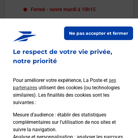
Fermé
-
ouvre mardi à
10h15
5 PLACE DE L EGLISE
02330
CONDE EN BRIE
Ne pas accepter et fermer
En savoir plus
Le respect de votre vie privée,
Malin !
notre priorité
La Poste
Pour améliorer votre expérience, La Poste et
ses
en ligne
partenaires
utilisent des cookies (ou technologies
similaires). Les finalités des cookies sont les
Ouvert 24h/24
suivantes :
En savoir plus
Mesure d’audience
: établir des statistiques
complémentaires sur l’utilisation de nos sites et
suivre la navigation.
Analyse et personnalisation
: analyser les parcours