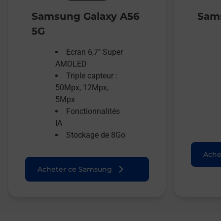
Samsung Galaxy A56
Sams
5G
Ecran 6,7’’ Super
AMOLED
Triple capteur :
50Mpx, 12Mpx,
5Mpx
Fonctionnalités
IA
Stockage de 8Go
Ache
Acheter ce Samsung