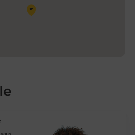
Pin de la carte
le
e
 vous