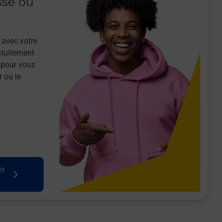
sse ou
 avec votre
atuitement
 pour vous
r ou le
êt