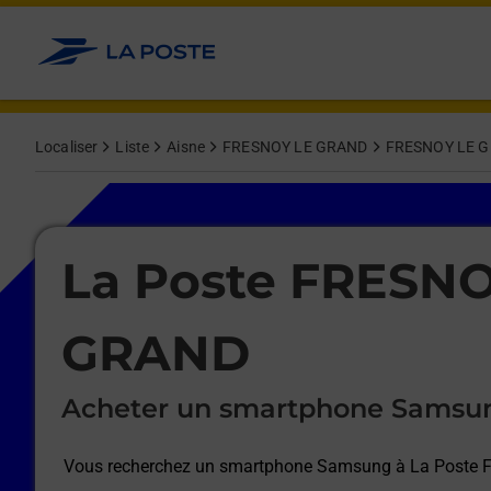
Le lien s'ouvre dans un nouvel onglet
Allez au contenu
Afficher ou masquer la réponse
Afficher ou masquer la réponse
Afficher ou masquer la réponse
Afficher ou masquer la réponse
Afficher ou masquer la réponse
Afficher ou masquer la réponse
Localiser
Liste
Aisne
FRESNOY LE GRAND
FRESNOY LE 
Le lien s'ouvre dans un nouvel onglet
La Poste FRESN
GRAND
Acheter un smartphone Samsu
Vous recherchez un smartphone Samsung à
La Poste