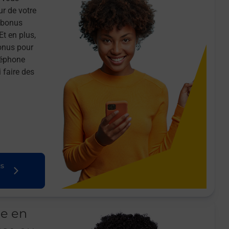
ur de votre
n bonus
Et en plus,
onus pour
léphone
 faire des
us
le en