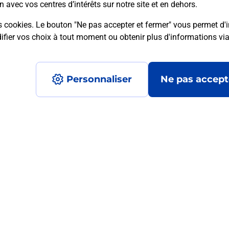
n avec vos centres d’intérêts sur notre site et en dehors.
s cookies. Le bouton "Ne pas accepter et fermer" vous permet d'i
fier vos choix à tout moment ou obtenir plus d'informations vi
mment posées
Personnaliser
Ne pas accept
médaillon d’alarme qu’est ce que c’est
tance classique ?
stance classique ?