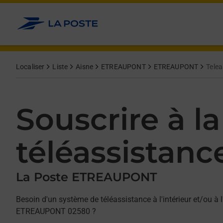
Allez au contenu
Afficher ou masquer la réponse
Afficher ou masquer la réponse
Afficher ou masquer la réponse
Localiser
Liste
Aisne
ETREAUPONT
ETREAUPONT
Telea
Souscrire à la
téléassistanc
La Poste ETREAUPONT
Besoin d'un système de téléassistance à l'intérieur et/ou à l
ETREAUPONT 02580 ?