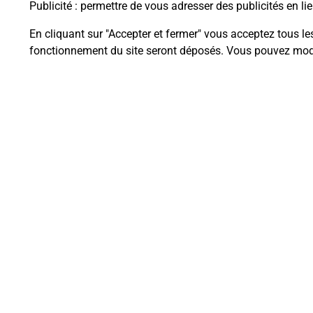
Publicité
: permettre de vous adresser des publicités en lie
En cliquant sur "Accepter et fermer" vous acceptez tous le
fonctionnement du site seront déposés. Vous pouvez modi
Questions fréque
La téléassistance classique avec 
Comment fonctionne la téléassis
Comment est installée la téléassi