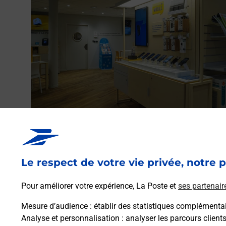
Acheter un iPhone neuf ou reconditionné
Vous recherchez un smartphone pas cher proche de ch
vous ? Découvrez notre offre de téléphones iPhone App
Le respect de votre vie privée, notre p
dans vos bureaux de Poste à ETREAUPONT (02580) !
Pour améliorer votre expérience, La Poste et
ses partenair
En savoir plus
Mesure d’audience
: établir des statistiques complémentair
Analyse et personnalisation
: analyser les parcours client