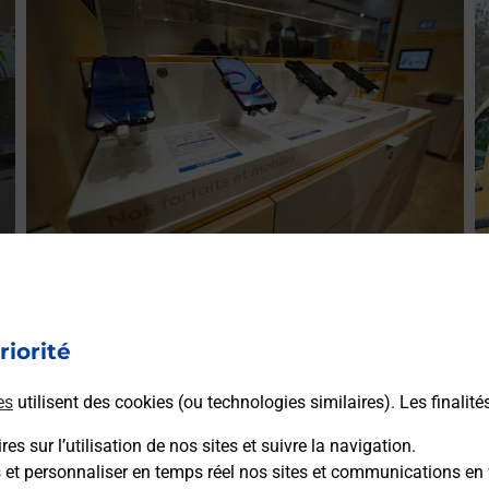
E
Acheter un smartphone Samsung
ez
V
Vous recherchez un smartphone pas cher proche de chez
le
(
riorité
vous ? Découvrez notre offre de téléphones mobiles
L
Samsung dans vos bureaux de Poste à ETREAUPONT
es
utilisent des cookies (ou technologies similaires). Les finalité
(02580) !
es sur l’utilisation de nos sites et suivre la navigation.
En savoir plus
s et personnaliser en temps réel nos sites et communications en 