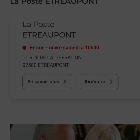
La Poste ETREAUPONT
Le lien s'ouvre dans un nouvel onglet
La Poste
ETREAUPONT
Fermé
-
ouvre samedi à
10h00
11 RUE DE LA LIBERATION
02580
ETREAUPONT
En savoir plus
Itinéraire