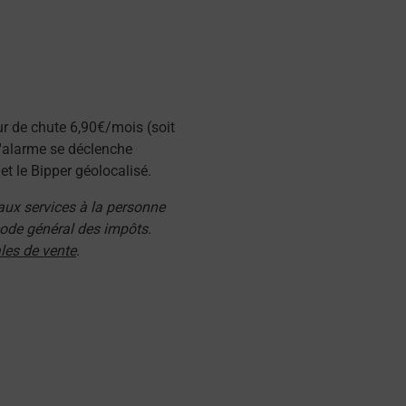
ur de chute 6,90€/mois (soit
l'alarme se déclenche
t le Bipper géolocalisé.
 aux services à la personne
 code général des impôts.
les de vente
.