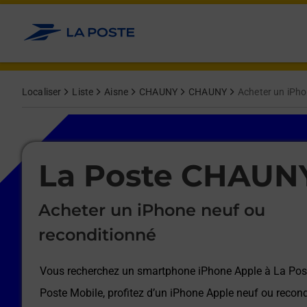
Le lien s'ouvre dans un nouvel onglet
Allez au contenu
Afficher ou masquer la réponse
Afficher ou masquer la réponse
Afficher ou masquer la réponse
Afficher ou masquer la réponse
Afficher ou masquer la réponse
Afficher ou masquer la réponse
Localiser
Liste
Aisne
CHAUNY
CHAUNY
Acheter un iPho
Le lien s'ouvre dans un nouvel onglet
La Poste CHAUN
Acheter un iPhone neuf ou
reconditionné
Vous recherchez un smartphone iPhone Apple à
La Po
Poste Mobile, profitez d’un iPhone Apple neuf ou recond