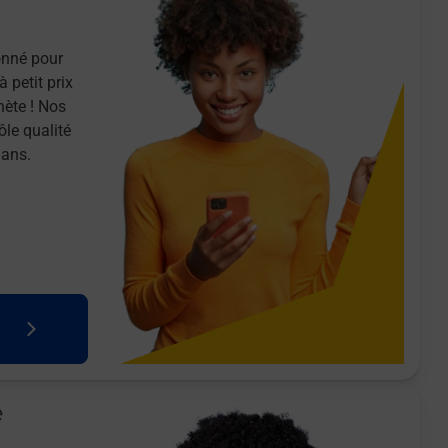
onné pour
 petit prix
nète ! Nos
ôle qualité
 ans.
e