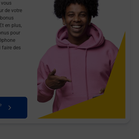
 vous
ur de votre
n bonus
Et en plus,
onus pour
léphone
 faire des
e