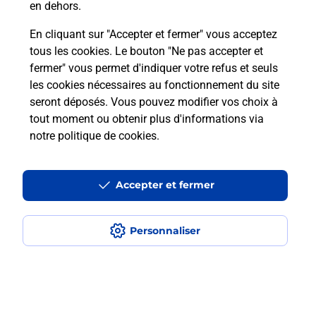
en dehors.
En cliquant sur "Accepter et fermer" vous acceptez
Questions fréquemment posées
tous les cookies. Le bouton "Ne pas accepter et
fermer" vous permet d'indiquer votre refus et seuls
les cookies nécessaires au fonctionnement du site
Comment retourner un colis acheté
seront déposés. Vous pouvez modifier vos choix à
en ligne depuis votre boîte aux lettres
tout moment ou obtenir plus d'informations via
?
notre politique de cookies
.
Comment envoyer un colis ou faire un
retour chez un e-commerçant sans se
Accepter et fermer
déplacer ?
Personnaliser
Envoyer un petit colis au meilleur
prix ?