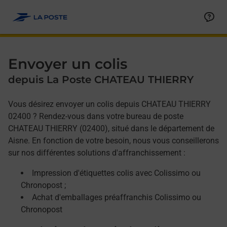
Allez au contenu
Afficher ou masquer la réponse
Afficher ou masquer la réponse
Afficher ou masquer la réponse
Envoyer un colis
depuis La Poste CHATEAU THIERRY
Vous désirez envoyer un colis depuis CHATEAU THIERRY
02400 ? Rendez-vous dans votre bureau de poste
CHATEAU THIERRY (02400), situé dans le département de
Aisne. En fonction de votre besoin, nous vous conseillerons
sur nos différentes solutions d'affranchissement :
Impression d'étiquettes colis avec Colissimo ou
Chronopost ;
Achat d'emballages préaffranchis Colissimo ou
Chronopost