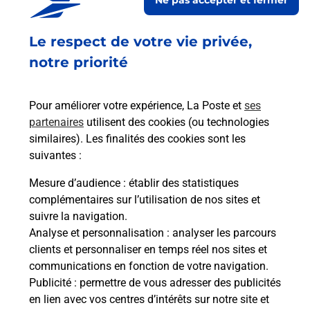
à
Le respect de votre vie privée,
Ach
dent
sui
notre priorité
Vous
de c
télé
Pour améliorer votre expérience, La Poste et
ses
de P
partenaires
utilisent des cookies (ou technologies
similaires). Les finalités des cookies sont les
En
suivantes :
Acheter un iPhone neuf ou reconditionné
Mesure d’audience
: établir des statistiques
Vous recherchez un smartphone pas cher proche
complémentaires sur l’utilisation de nos sites et
de chez vous ? Découvrez notre offre de
suivre la navigation.
téléphones iPhone Apple dans vos bureaux de
Analyse et personnalisation
: analyser les parcours
Poste à CHATEAU THIERRY (02400) !
clients et personnaliser en temps réel nos sites et
communications en fonction de votre navigation.
En savoir plus
Publicité
: permettre de vous adresser des publicités
en lien avec vos centres d’intérêts sur notre site et