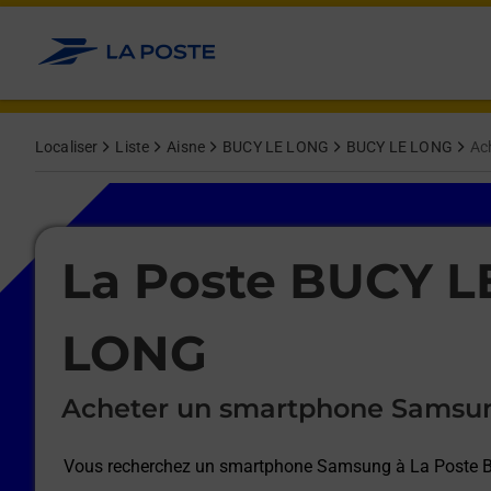
Le lien s'ouvre dans un nouvel onglet
Allez au contenu
Afficher ou masquer la réponse
Afficher ou masquer la réponse
Afficher ou masquer la réponse
Afficher ou masquer la réponse
Afficher ou masquer la réponse
Afficher ou masquer la réponse
Localiser
Liste
Aisne
BUCY LE LONG
BUCY LE LONG
Ac
Le lien s'ouvre dans un nouvel onglet
La Poste BUCY L
LONG
Acheter un smartphone Samsu
Vous recherchez un smartphone Samsung à
La Poste