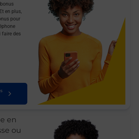
n bonus
Et en plus,
onus pour
léphone
 faire des
us
le en
sse ou