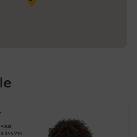
le
e
 vous
ur de votre