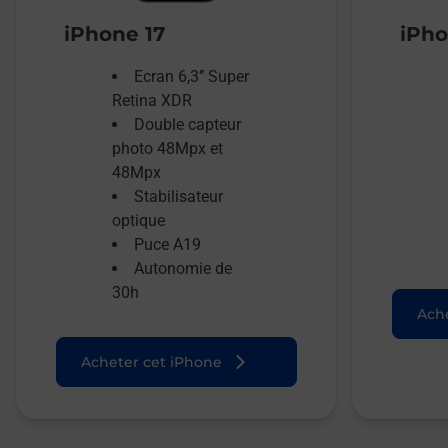
iPhone 17
iPho
Ecran 6,3’’ Super
Retina XDR
Double capteur
photo 48Mpx et
48Mpx
Stabilisateur
optique
Puce A19
Autonomie de
30h
Ache
Acheter cet iPhone