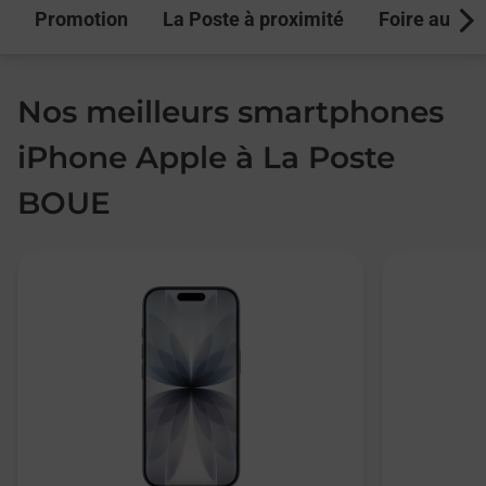
Promotion
La Poste à proximité
Foire aux q
Next
Nos meilleurs smartphones
iPhone Apple à La Poste
BOUE