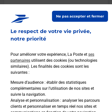
En savoir plus
Ne pas accepter et fermer
Malin !
Le respect de votre vie privée,
notre priorité
La Poste
en ligne
Pour améliorer votre expérience, La Poste et
ses
Ouvert 24h/24
partenaires
utilisent des cookies (ou technologies
similaires). Les finalités des cookies sont les
En savoir plus
suivantes :
Mesure d’audience
: établir des statistiques
Recherchez un autre point de contact
complémentaires sur l’utilisation de nos sites et
suivre la navigation.
Analyse et personnalisation
: analyser les parcours
clients et personnaliser en temps réel nos sites et