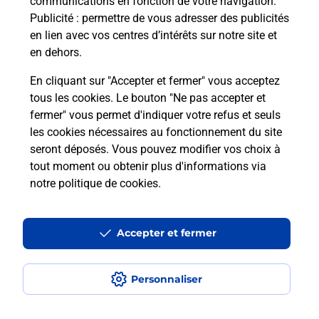
communications en fonction de votre navigation.
Questions fréquemment posées
Publicité
: permettre de vous adresser des publicités
en lien avec vos centres d’intérêts sur notre site et
en dehors.
Quel réseau utilise La Poste Mobile ?
En cliquant sur "Accepter et fermer" vous acceptez
tous les cookies. Le bouton "Ne pas accepter et
Est-ce que je peux garder mon
fermer" vous permet d'indiquer votre refus et seuls
numéro de mobile gratuitement ?
les cookies nécessaires au fonctionnement du site
seront déposés. Vous pouvez modifier vos choix à
Est-ce que je peux bénéficier de la 5G
tout moment ou obtenir plus d'informations via
avec La Poste Mobile ?
notre politique de cookies
.
Est-ce que je peux utiliser mon forfait
à l’étranger avec La Poste Mobile ?
Accepter et fermer
Est-ce que je peux payer mon iPhone
Personnaliser
en plusieurs fois avec La Poste Mobile
?