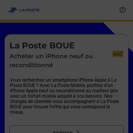
Le lien s'ouvre dans un nouvel onglet
Allez au contenu
Afficher ou masquer la réponse
Afficher ou masquer la réponse
Afficher ou masquer la réponse
Afficher ou masquer la réponse
Afficher ou masquer la réponse
Afficher ou masquer la réponse
Le lien s'ouvre dans un nouvel onglet
La Poste BOUE
Acheter un iPhone neuf ou
reconditionné
Vous recherchez un smartphone iPhone Apple à
La
Poste BOUE
? Avec La Poste Mobile, profitez d’un
iPhone Apple neuf ou reconditionné au meilleur prix
avec un forfait mobile adapté à vos besoins. Nos
chargés de clientèle vous accompagnent à
La Poste
BOUE
pour trouver l’offre qui vous correspond le
mieux.
Itinéraire